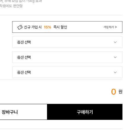
, 부해 보임 없이 -5kg 효과
 착용에도 편안함
신규 가입 시
15%
즉시 할인
가입하기
0
원
장바구니
구매하기