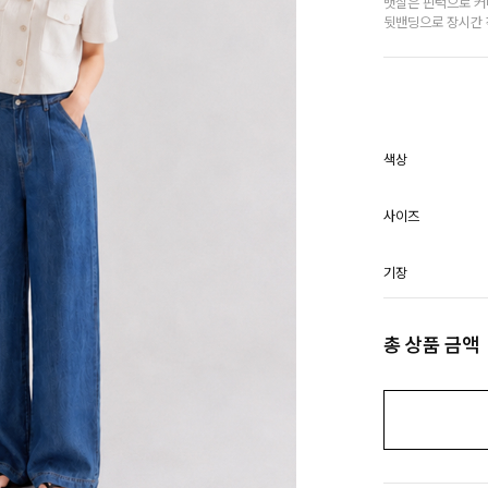
뱃살은 핀턱으로 커버
뒷밴딩으로 장시간
색상
사이즈
기장
총 상품 금액