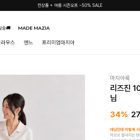
전상품 + 여름 시즌오프 ~50% SALE
MADE MAZIA
발송🚚
블라우스
앤느
프리미엄마지아
마지아룩
리즈진 1
님
34%
2
데님인데 이렇게 시원
차르르 떨어지는 텐