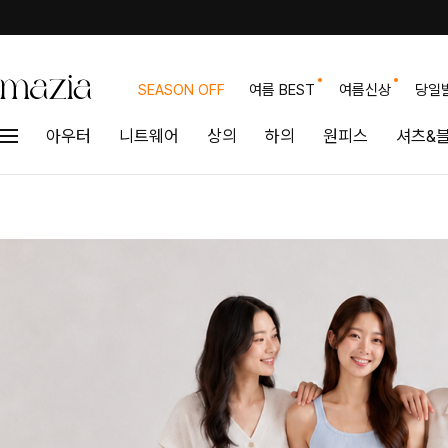
SEASON OFF
여름 BEST
여름신상
당일
아우터
니트웨어
상의
하의
원피스
셔츠&