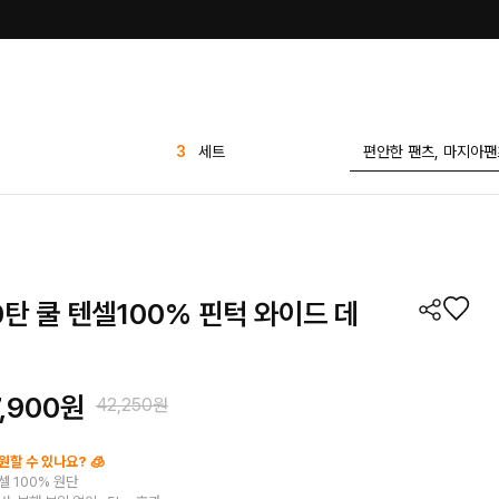
4
티셔츠
5
바지
6
1 1
7
팬츠
8
반바지
9
애즐리
0탄 쿨 텐셀100% 핀턱 와이드 데
10
7부
1
린넨
7,900원
42,250원
2
가디건
3
세트
할 수 있나요? 🧊
셀 100% 원단