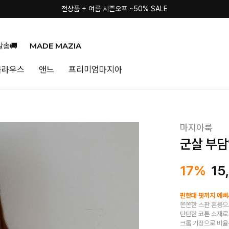
전상품 + 여름 시즌오프 ~50% SALE
MADE MAZIA
발송🚚
블라우스
앤느
프리미엄마지아
마지아룩
군살 부담
17%
15
편한데 핏까지 예뻐서
쫀쫀한 스판 혼용으
탄탄한 코튼 소재로
크롭 기장으로 비율