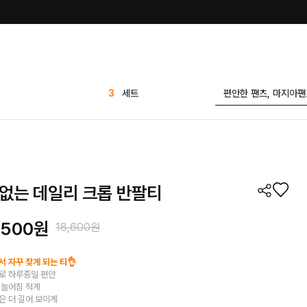
4
티셔츠
5
반바지
6
바지
7
팬츠
8
블라우스
없는 데일리 크롭 반팔티
9
1 1
10
애즐리
,500원
18,600원
1
린넨
2
가디건
 자꾸 찾게 되는 티👌
로 하루종일 편안
3
세트
 늘어짐 적게
은 더 길어 보이게