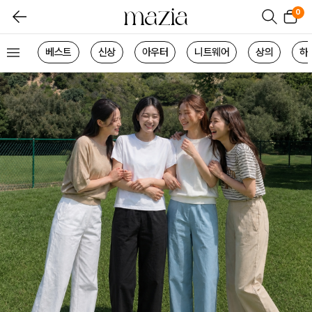
0
베스트
신상
아우터
니트웨어
상의
하