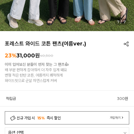
1
/
7
포레스트 와이드 코튼 팬츠(여름ver.)
23%
31,000원
40,300
이미 입어보신 분들이 먼저 찾는 그 팬츠👍
배 부분 편하게 잡아줘서 더 자주 입게 돼요
변형 적은 탄탄 코튼, 여름까지 쾌적하게
와이드핏으로 군살 자연스럽게 커버
적립금
300원
신규 가입 시
15%
즉시 할인
가입하기