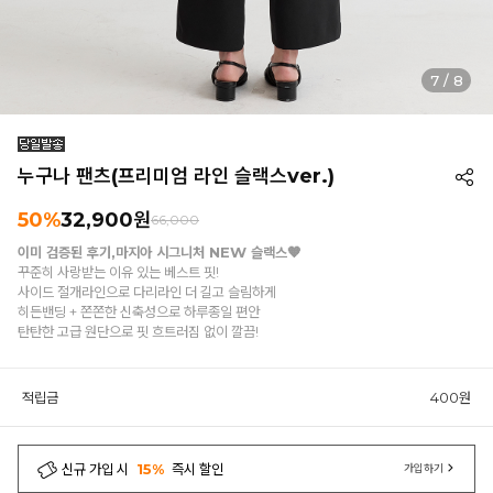
7
/
8
누구나 팬츠(프리미엄 라인 슬랙스ver.)
50%
32,900원
66,000
이미 검증된 후기,마지아 시그니처 NEW 슬랙스🧡
꾸준히 사랑받는 이유 있는 베스트 핏!
사이드 절개라인으로 다리라인 더 길고 슬림하게
히든밴딩 + 쫀쫀한 신축성으로 하루종일 편안
탄탄한 고급 원단으로 핏 흐트러짐 없이 깔끔!
적립금
400원
신규 가입 시
15%
즉시 할인
가입하기