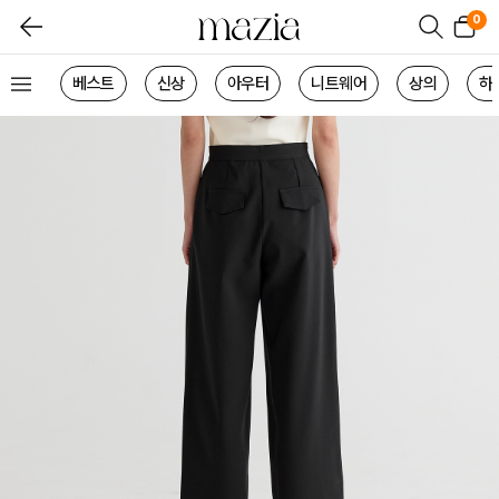
0
베스트
신상
아우터
니트웨어
상의
하