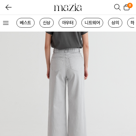
0
베스트
신상
아우터
니트웨어
상의
하