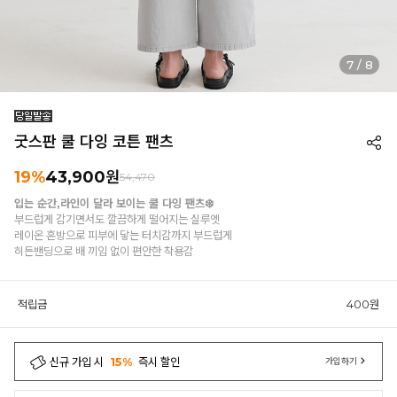
7
/
8
굿스판 쿨 다잉 코튼 팬츠
19%
43,900원
54,470
입는 순간,라인이 달라 보이는 쿨 다잉 팬츠❄️
부드럽게 감기면서도 깔끔하게 떨어지는 실루엣
레이온 혼방으로 피부에 닿는 터치감까지 부드럽게
히든밴딩으로 배 끼임 없이 편안한 착용감
적립금
400원
신규 가입 시
15%
즉시 할인
가입하기