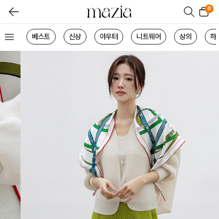
0
베스트
신상
아우터
니트웨어
상의
하