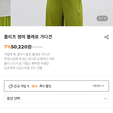
7
/
7
플리츠 썸머 볼레로 가디건
7%
50,220
원
54,000
가볍게 툭 걸치기 좋은 볼레로 가디건
자연스럽게 흐르는 핏으로 상체라인 커버
폴리 100%로 가볍고 쾌적한 착용감
은은하게 고급스러운 무드 연출
신규 가입 시
15%
즉시 할인
가입하기