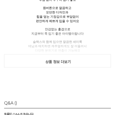
원버튼으로 깔끔하고
모던한 디자인과
힙을 덮는 기장감으로 부담없이
편안하게 예쁘게 입을 수 있어요
안감없는 홑겹으로
지금부터 쭉 입기 좋은 아이템이랍니다
슬랙스와 함께 입으면 깔끔한 세미룩
데님과 매치하면 캐주얼하게도 잘 어울려서
다양한 분위기로 연출이 가능해요
유행 타지 않는 디자인이라
상품 정보 더보기
매 시즌 꺼내 입기 좋은,
하나쯤 꼭 필요한 기본 자켓으로 추천드릴게요
체형에 따라 핏이 다를 수 있으니
하단의 상세 사이즈를 꼭 참고해 주세요.
-
Q&A
()
HJ모델 사이즈
상의 평소 55size & 하의 Ssize 착용 │ 키167cm
등록된 Q&A가 없습니다.