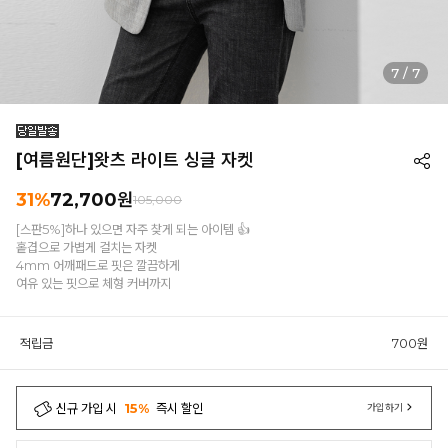
7
/
7
[여름원단]왓츠 라이트 싱글 자켓
31%
72,700원
105,000
[스판5%]하나 있으면 자주 찾게 되는 아이템 👍
홑겹으로 가볍게 걸치는 자켓
4mm 어깨패드로 핏은 깔끔하게
여유 있는 핏으로 체형 커버까지
적립금
700원
신규 가입 시
15%
즉시 할인
가입하기