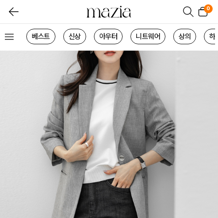
0
베스트
신상
아우터
니트웨어
상의
하