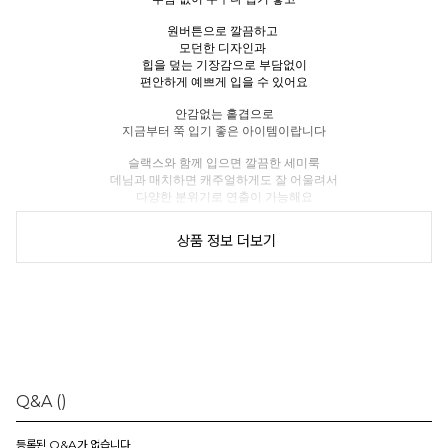
원버튼으로 깔끔하고
모던한 디자인과
힙을 덮는 기장감으로 부담없이
편안하게 예쁘게 입을 수 있어요
안감없는 홑겹으로
지금부터 쭉 입기 좋은 아이템이랍니다
슬랙스와 함께 입으면 깔끔한 세미룩
데님과 매치하면 캐주얼하게도 잘 어울려서
다양한 분위기로 연출이 가능해요
유행 타지 않는 디자인이라
상품 정보 더보기
매 시즌 꺼내 입기 좋은,
하나쯤 꼭 필요한 기본 자켓으로 추천드릴게요
체형에 따라 핏이 다를 수 있으니
하단의 상세 사이즈를 꼭 참고해 주세요.
-
Q&A
()
HJ모델 사이즈
상의 평소 55size & 하의 Ssize 착용 │ 키167cm
등록된 Q&A가 없습니다.