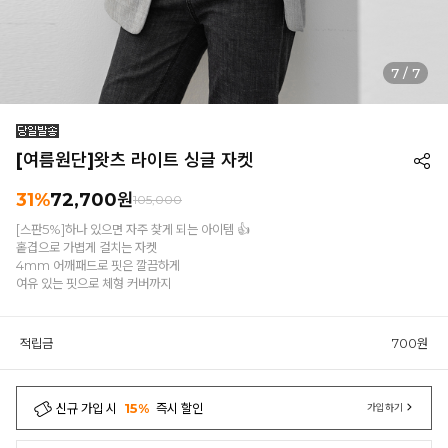
7
/
7
[여름원단]왓츠 라이트 싱글 자켓
31%
72,700원
105,000
[스판5%]하나 있으면 자주 찾게 되는 아이템 👍
홑겹으로 가볍게 걸치는 자켓
4mm 어깨패드로 핏은 깔끔하게
여유 있는 핏으로 체형 커버까지
적립금
700원
신규 가입 시
15%
즉시 할인
가입하기