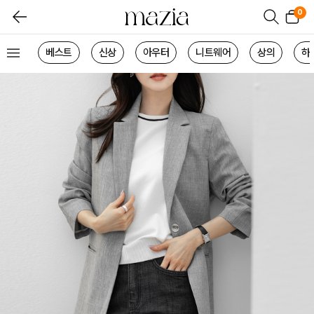
0
베스트
신상
아우터
니트웨어
상의
하