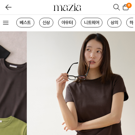
0
베스트
신상
아우터
니트웨어
상의
하