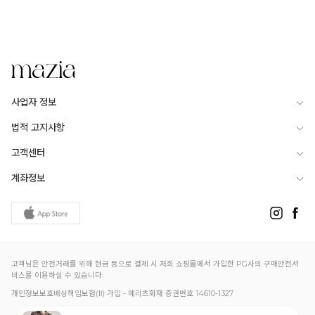
DETAILS
기본이지만 만족감이 높을
티셔츠를 소개할게요:)
군더더기 없이 깔끔한 디자인이라
유행 타지 않고
사업자 정보
오래 입기 좋은 아이템인데
입어보면 단순한 기본티랑은
법적 고지사항
확실히 다르다는 게 느껴져요
기본티는 핏이 정말 중요하잖아요?
고객센터
요 아이템은 핏이 정말 예쁜데
너무 루즈하지도 않고
계좌정보
너무 타이트하지도 않은
적당히 여유 있는 슬림 스탠다드 핏이라
몸 라인을 자연스럽게 정리해주면서
훨씬 날씬해 보이게 만들어줘요
특히 어깨선이 과하게 내려오지 않고
딱 맞게 잡혀 있어서
고객님은 안전거래를 위해 현금 등으로 결제 시 저희 쇼핑몰에서 가입한 PG사의 구매안전서
상체가 더 깔끔하고
비스를 이용하실 수 있습니다.
단정하게 보이는 핏이랍니다
개인정보보호배상책임보험(Ⅱ) 가입 - 메리츠화재 증권번호 14610-1327
소매 기장도 짧지 않게 떨어지면서
팔라인을 자연스럽게 정리해주고