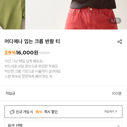
1
/
7
어디에나 입는 크롭 반팔 티
29%
16,000원
22,500
이건 그냥 매일 입게 돼요👍
부드러운 모달 혼방으로 편안한 착용감
적당한 크롭 기장으로 비율까지 살려줘요
스판 함유로 쫀쫀하게 몸에 맞는 핏
적립금
100원
신규 가입 시
15%
즉시 할인
가입하기