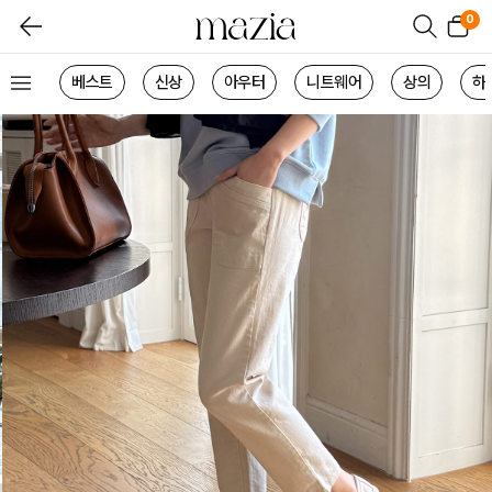
0
베스트
신상
아우터
니트웨어
상의
하