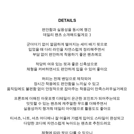
DETAILS
편안함과 실용성을 동시에 챙긴
데일리 팬츠 소개해드릴게요 :)
군더더기 없이 깔끔하게 떨어지는 세미 배기 핏으로
입었을 때 다리 라인을 자연스럽게 정리해주면서
부담 없이 편안하게 착용하기 좋은 팬츠예요
적당히 여유 있는 핏과 좋은 신축성으로
체형을 커버하면서도 편안하게 입을 수 있어 좋아요
허리는 전체 밴딩으로 제작되어
장시간 착용에도 편안함을 느끼실 수 있고
움직임에도 불편함 없이 안정적으로 잡아주는 착용감이 만족스러우실거예요
프론트에 더해진 아웃포켓 디테일이 은근한 포인트가 되어주는데요
밋밋할 수 있는 팬츠에 캐주얼한 무드를 더해주면서
실용성까지 챙겨줘 데일리 아이템으로 활용도도 좋아요
티셔츠, 니트, 셔츠 어디에나 잘 어울려 가볍게 입어도 스타일이 완성되고
다양한 코디에 자연스럽게 녹아드는 팬츠로 추천드려요
체형에 따라 핏이 다를 수 있으니