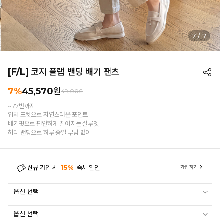
7
/
7
[F/L] 코지 플랩 밴딩 배기 팬츠
7%
45,570
원
49,000
~77반까지
입체 포켓으로 자연스러운 포인트
배기핏으로 편안하게 떨어지는 실루엣
허리 밴딩으로 하루 종일 부담 없이
신규 가입 시
15%
즉시 할인
가입하기