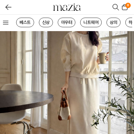
0
베스트
신상
아우터
니트웨어
상의
하