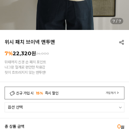
7
/
7
위시 패치 브이넥 맨투맨
7%
22,320
원
24,000
뒤태까지 신경 쓴 패치 포인트
나그랑 절개로 편안한 착용감
핏이 흐트러지지 않는 맨투맨!
신규 가입 시
15%
즉시 할인
가입하기
0
총 상품 금액
원