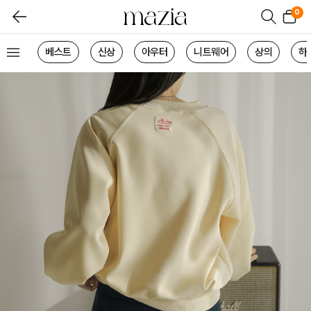
0
베스트
신상
아우터
니트웨어
상의
하