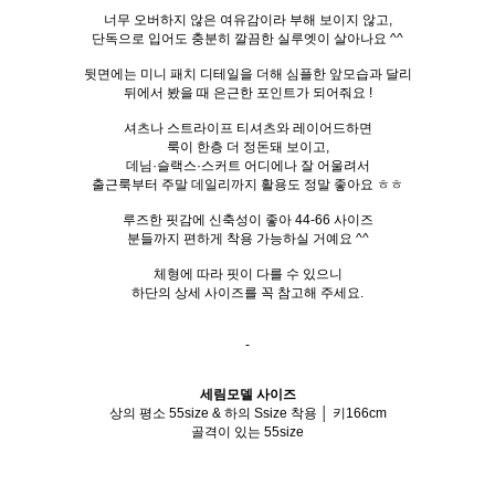
너무 오버하지 않은 여유감이라 부해 보이지 않고,
단독으로 입어도 충분히 깔끔한 실루엣이 살아나요 ^^
뒷면에는 미니 패치 디테일을 더해 심플한 앞모습과 달리
뒤에서 봤을 때 은근한 포인트가 되어줘요 !
셔츠나 스트라이프 티셔츠와 레이어드하면
룩이 한층 더 정돈돼 보이고,
데님·슬랙스·스커트 어디에나 잘 어울려서
출근룩부터 주말 데일리까지 활용도 정말 좋아요 ㅎㅎ
루즈한 핏감에 신축성이 좋아 44-66 사이즈
분들까지 편하게 착용 가능하실 거예요 ^^
체형에 따라 핏이 다를 수 있으니
하단의 상세 사이즈를 꼭 참고해 주세요.
-
세림모델 사이즈
상의 평소 55size & 하의 Ssize 착용 │ 키166cm
골격이 있는 55size