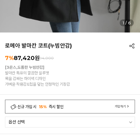
1
/
6
로메아 발마칸 코트(누빔안감)
7%
87,420
원
94,000
[3온스,도톰한 누빔안감]
발마칸 특유의 깔끔한 실루엣
목을 감싸는 하이넥 디자인
가벼운 착용감&힙을 덮는 안정적인 기장감
신규 가입 시
15%
즉시 할인
가입하기