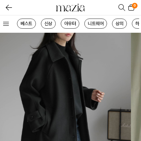
0
베스트
신상
아우터
니트웨어
상의
하