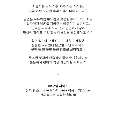
겨울이면 손이 가장 자주 가는 아이템,
결국 이런 포근한 후리스 후드티더라고요 :)
겉면은 우유처럼 부드럽고 보송한 후리스 텍스처로
입자마자 체온을 지켜주는 따뜻함이 느껴지고,
안쪽은 피부에 자극 없이 편안하게 닿아
맨살에 입어도 부담 없는 착용감을 완성했어요 ㅎㅎ
앞면 밑단에 더해진 미니 패치 디테일은
심플한 디자인에 은근한 포인트가 되어
꾸민 듯 안 꾸민 듯한 감도를 살려줘요 ~
루즈한 핏감에 신축성이 좋아 44-66 사이즈
분들까지 편하게 착용 가능하실 거예요 ^^
-
An모델 사이즈
상의 평소 55size & 하의 Ssize 착용 │ 키163cm
전체적으로 슬림한 55size