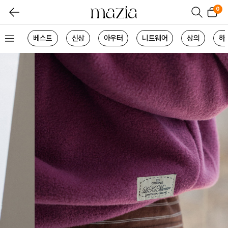
0
베스트
신상
아우터
니트웨어
상의
하