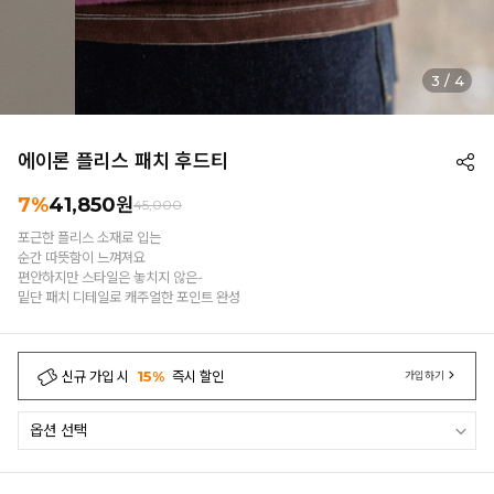
3
/
4
에이론 플리스 패치 후드티
7%
41,850
원
45,000
포근한 플리스 소재로 입는
순간 따뜻함이 느껴져요
편안하지만 스타일은 놓치지 않은-
밑단 패치 디테일로 캐주얼한 포인트 완성
신규 가입 시
15%
즉시 할인
가입하기