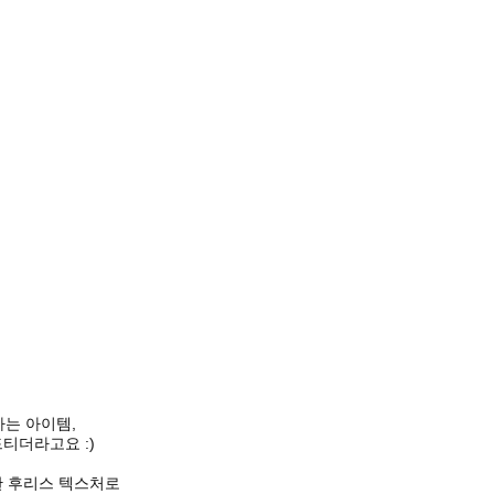
가는 아이템,
티더라고요 :)
한 후리스 텍스처로