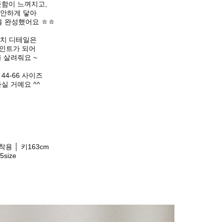
함이 느껴지고,
편안하게 닿아
을 완성했어요 ㅎㅎ
패치 디테일은
인트가 되어
를 살려줘요 ~
44-66 사이즈
실 거예요 ^^
 착용 │ 키163cm
size