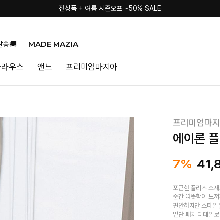
전상품 + 여름 시즌오프 ~50% SALE
MADE MAZIA
발송🚚
블라우스
앤느
프리미엄마지아
프리미엄마지
에이론 플
7%
41,
포근한 플리스 소재
순간 따뜻함이 느
편안하지만 스타일은
밑단 패치 디테일로