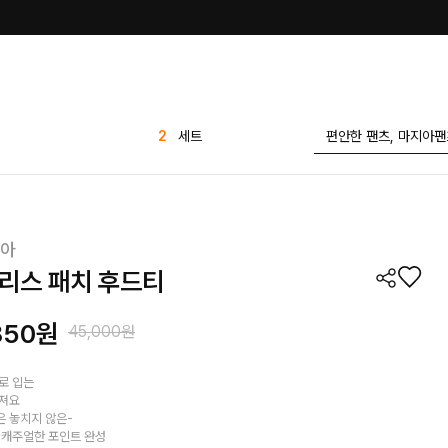
3
가디건
4
바지
5
유넥 무지 반팔티
투핀턱 찰랑 스판 와이
6
드 슬랙스
아
7
나시
리스 패치 후드티
8
스트라이프
9
블라우스
850
원
45,000원
10
반바지
1
린넨
로 입는
껴져요
2
세트
 놓치지 않은-
 캐주얼한 포인트 완성