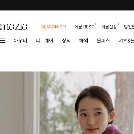
SEASON OFF
여름 BEST
여름신상
당일
아우터
니트웨어
상의
하의
원피스
셔츠&