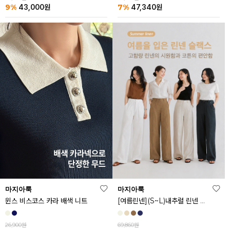
9%
7%
43,000
원
47,340
원
마지아룩
마지아룩
[여름린넨](S~L)내추럴 린넨 와이드 밴딩 팬츠
윈스 비스코스 카라 배색 니트
69,860원
26,900원