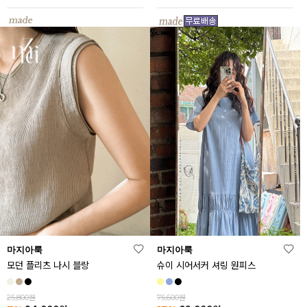
마지아룩
마지아룩
모던 플리츠 나시 블랑
슈이 시어서커 셔링 원피스
25,800원
75,600원