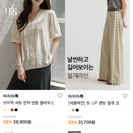
마지아룩
마지아룩
브이넥 셔링 핀턱 반팔 블라우스
[여름버전] 핏 UP 밴딩 절개 코튼 팬츠
59,400원
46,500원
33%
32%
39,600
원
31,700
원