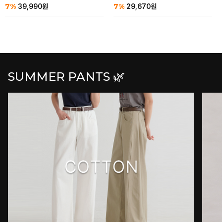
7%
7%
39,990
원
29,670
원
SUMMER PANTS 🌿