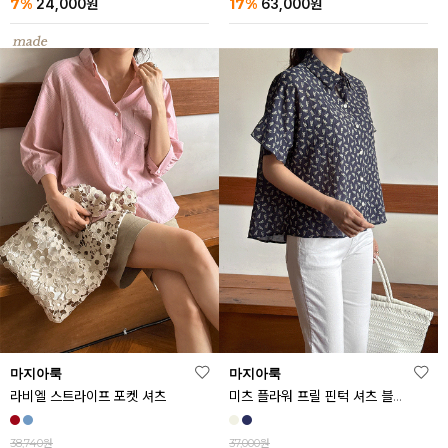
7%
17%
24,000
원
63,000
원
마지아룩
마지아룩
라비엘 스트라이프 포켓 셔츠
미츠 플라워 프릴 핀턱 셔츠 블라우스
38,740원
37,000원