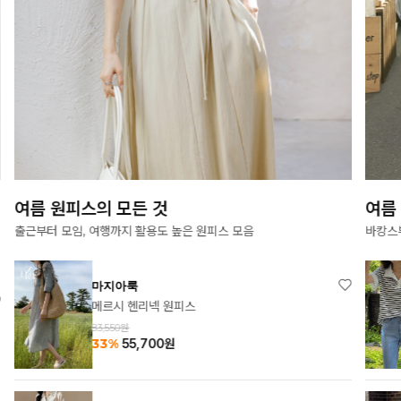
여름 원피스의 모든 것
여름
출근부터 모임, 여행까지 활용도 높은 원피스 모음
바캉스
마지아룩
메르시 헨리넥 원피스
83,550원
33%
55,700
원