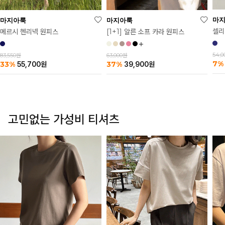
마
마지아룩
마지아룩
셀리
메르시 헨리넥 원피스
[1+1] 알른 소프 카라 원피스
54,
83,550원
63,000원
7%
33%
37%
55,700
원
39,900
원
고민없는 가성비 티셔츠