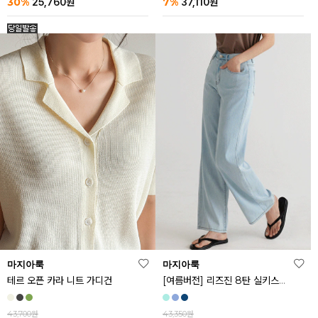
30%
7%
25,760
원
37,110
원
마지아룩
마지아룩
[여름버전] 리즈진 8탄 실키스판 와이드 아이스 데님 팬츠
테르 오픈 카라 니트 가디건
43,350원
43,700원