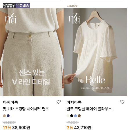
마지아룩
마지아룩
핏 UP 초경량 시어서커 팬츠
벨르 크링클 레이어 블라우스
46,680원
47,000원
17%
7%
38,900
원
43,710
원