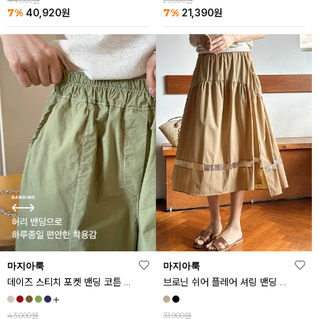
44,000원
23,000원
7%
7%
40,920
원
21,390
원
마지아룩
마지아룩
데이즈 스티치 포켓 밴딩 코튼 반바지
브로닌 쉬어 플레어 셔링 밴딩 스커트
43,000원
31,900원