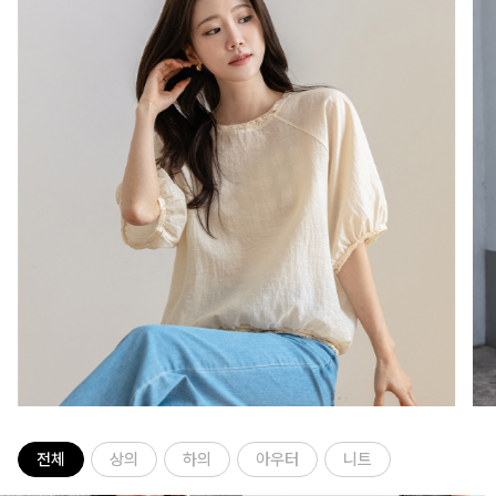
전체
상의
하의
아우터
니트