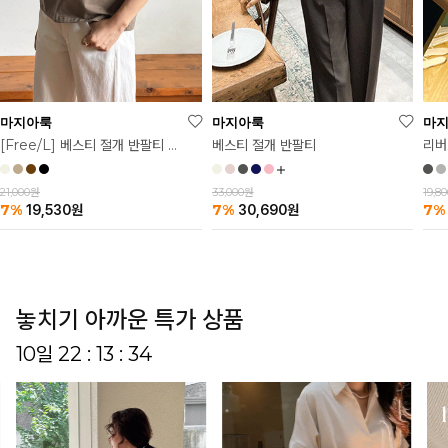
마
마지아룩
마지아룩
리버
베스티 절개 반팔티
[Free/L] 베스티 절개 반팔티 2탄
19,8
33,000원
21,000원
7%
7%
7%
30,690
원
19,530
원
놓치기 아까운 특가 상품
10일 22 : 13 : 27