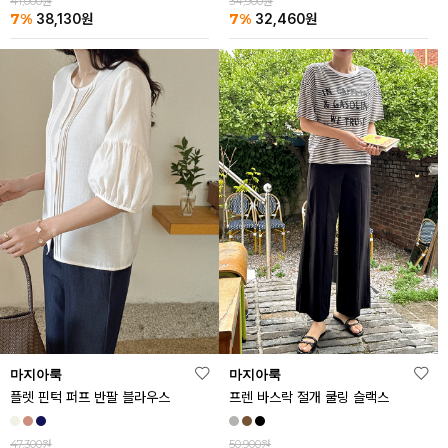
41,000원
34,900원
7%
7%
38,130
원
32,460
원
마지아룩
마지아룩
플렛 핀턱 퍼프 반팔 블라우스
프렌 바스락 절개 쿨링 슬랙스
47,300원
50,900원