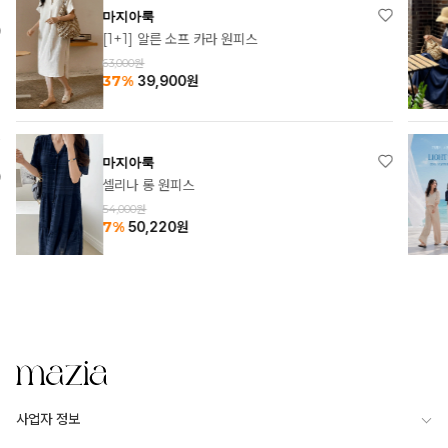
마지아룩
[1+1] 알른 소프 카라 원피스
63,000원
37%
39,900
원
마지아룩
셀리나 롱 원피스
54,000원
7%
50,220
원
사업자 정보