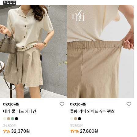
마지아룩
마지아룩
테리 쿨 니트 가디건
쿨링 커버 와이드 4부 팬츠
34,800원
33,360원
7%
17%
32,370
원
27,800
원