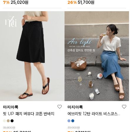
26%
7%
51,700
원
25,020
원
마지아룩
마지아룩
핏 UP 패치 버뮤다 코튼 반바지
에브리핏 12탄 라이트 비스코스 쿨 데님 스커트
36,800원
39,900원