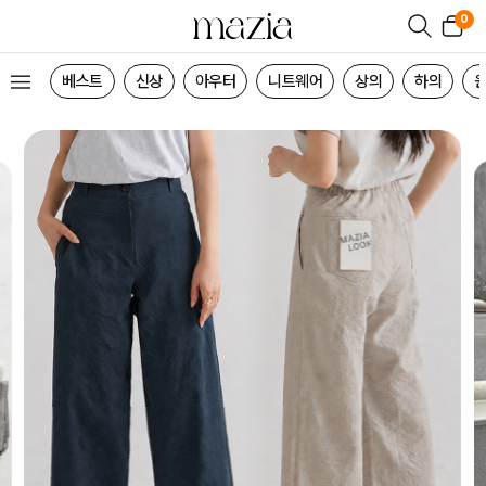
0
베스트
신상
아우터
니트웨어
상의
하의