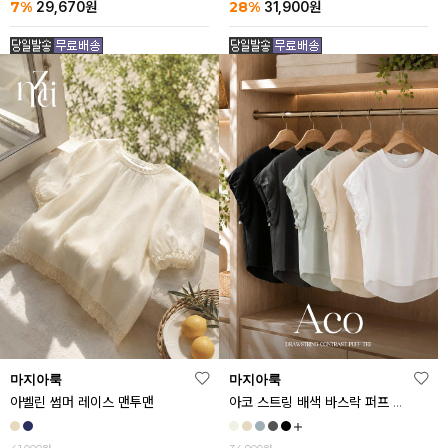
7%
28%
29,670
원
31,900
원
마지아룩
마지아룩
아벨린 썸머 레이스 맨투맨
아코 스트링 배색 바스락 퍼프 반팔티