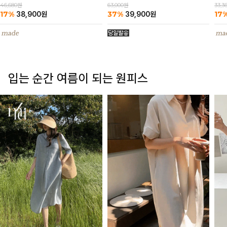
63,000원
46,680원
33,3
37%
17%
17
39,900
원
38,900
원
입는 순간 여름이 되는 원피스