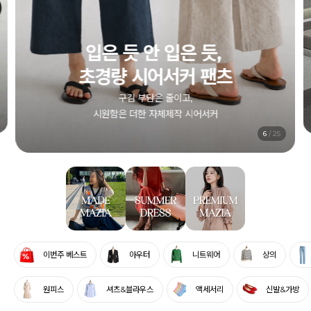
1+1 시어서커 원피스
컬러별로, 엄마와 함께, 두 벌 모두 부담 없이
전상품 5% SALE
6
/
25
이번주 베스트
아우터
니트웨어
상의
원피스
셔츠&블라우스
액세서리
신발&가방