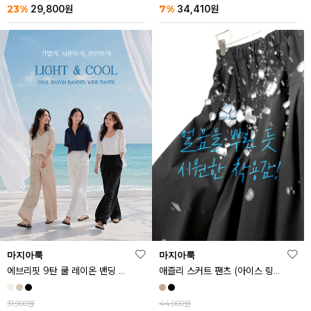
23%
7%
29,800
원
34,410
원
마지아룩
마지아룩
에브리핏 9탄 쿨 레이온 밴딩 와이드 팬츠
애즐리 스커트 팬츠 (아이스 링클프리ver.)
31,900원
44,000원