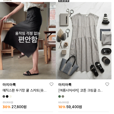
마지아룩
마지아룩
매직스판 두기장 쿨 스커트(숏.기본ver)
[여름시어서커] 코튼 크링클 스트라이프 원피스
39,900원
66,000원
30%
10%
27,800
원
59,400
원