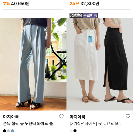
24%
7%
32,800
원
40,650
원
마지아룩
마지아룩
쫀득 찰랑 쿨 투핀턱 와이드 슬랙스
[2기장/4사이즈] 핏 UP 리오셀 스판 스커트