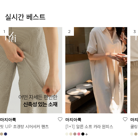
실시간 베스트
마지아룩
마지아룩
마
[1+1] 알른 소프 카라 원피스
핏 UP 초경량 시어서커 팬츠
쿨링