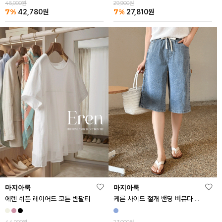
46,000원
29,900원
7%
7%
42,780
원
27,810
원
마지아룩
마지아룩
에렌 쉬폰 레이어드 코튼 반팔티
케른 사이드 절개 밴딩 버뮤다 데님 반바지