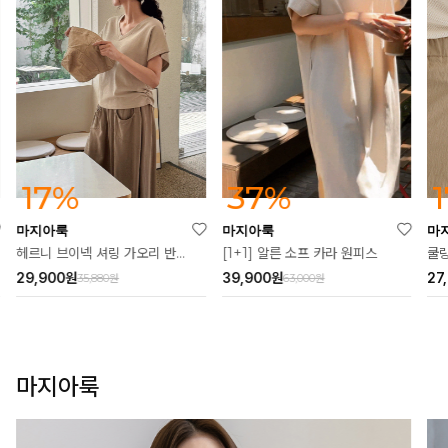
37%
17%
마지아룩
마지아룩
마
[1+1] 알른 소프 카라 원피스
헤르니 브이넥 셔링 가오리 반팔티
쿨링
39,900
원
29,900
원
27
63,000원
35,880원
마지아룩