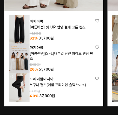
마지아룩
핏 UP 초경량 시어서커 팬츠
개 코튼 팬츠
46,680원
17%
38,900
원
마지아룩
넨 와이드 밴딩 팬
에브리핏 9탄 쿨 레이온 밴딩 와이드 
31,900원
7%
29,670
원
마지아룩
쿨 베럴 와이드 팬츠 (프리미엄 라이크
랙스ver.)
님)
65,100원
29%
46,500
원