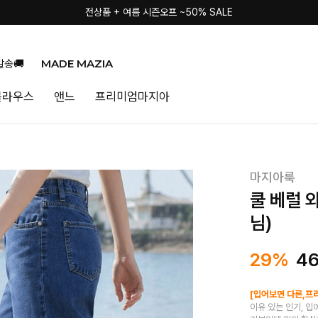
전상품 + 여름 시즌오프 ~50% SALE
MADE MAZIA
발송🚚
블라우스
앤느
프리미엄마지아
마지아룩
쿨 베럴 
님)
29%
4
[입어보면 다른,프
이유 있는 인기, 입