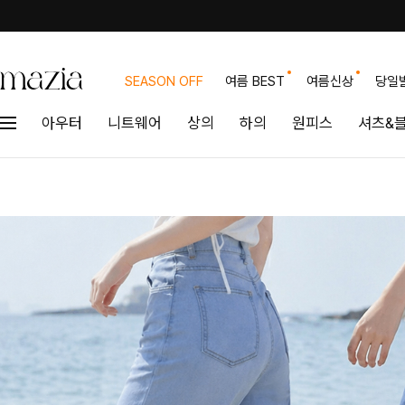
SEASON OFF
여름 BEST
여름신상
당일
아우터
니트웨어
상의
하의
원피스
셔츠&