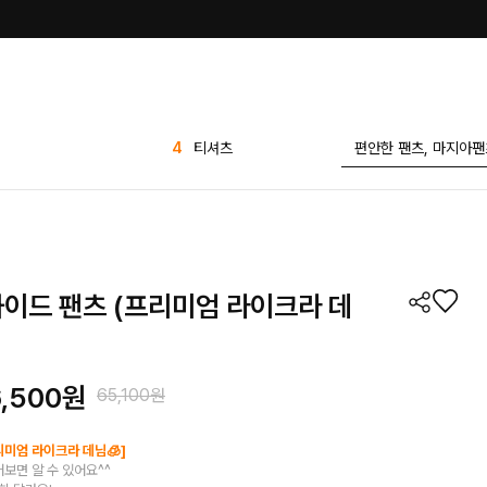
5
반바지
6
바지
7
1 1
8
팬츠
9
애즐리
와이드 팬츠 (프리미엄 라이크라 데
10
플리츠
1
린넨
2
가디건
6,500원
65,100원
3
세트
4
티셔츠
리미엄 라이크라 데님🧊]
어보면 알 수 있어요^^