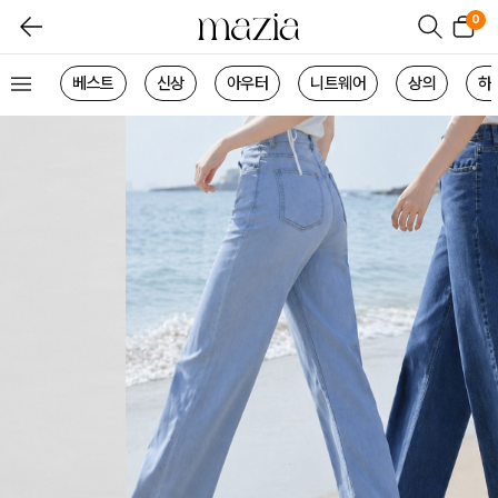
0
베스트
신상
아우터
니트웨어
상의
하