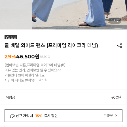
1
/
7
쿨 베럴 와이드 팬츠 (프리미엄 라이크라 데님)
29%
46,500원
65,100
[입어보면 다른,프리미엄 라이크라 데님🧊]
이유 있는 인기, 입어보면 알 수 있어요^^
기본인데 핏이 확실히 달라요!
시간이 지나도 변형없이 깔끔한
적립금
400원
신규 가입 시
15%
즉시 할인
가입하기