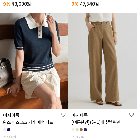
9%
7%
43,000
원
47,340
원
마지아룩
마지아룩
[여름린넨](S~L)내추럴 린넨 와이드 밴딩 팬츠
윈스 비스코스 카라 배색 니트
69,860원
26,900원