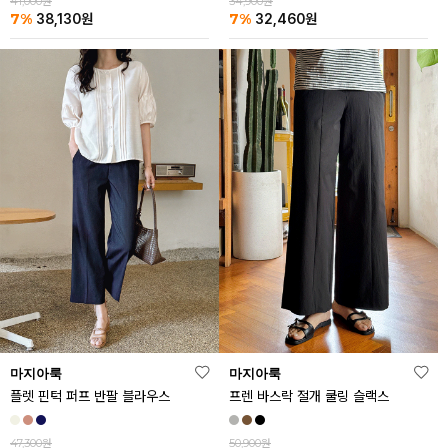
41,000원
34,900원
7%
7%
38,130
원
32,460
원
마지아룩
마지아룩
플렛 핀턱 퍼프 반팔 블라우스
프렌 바스락 절개 쿨링 슬랙스
47,300원
50,900원