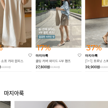
17%
37%
마지아룩
마지아룩
마
쿨링 커버 와이드 4부 팬츠
[1+1] 프루닛 스퀘어 원피스
[1
27,800
원
39,900
원
36
33,360원
63,000원
마지아룩