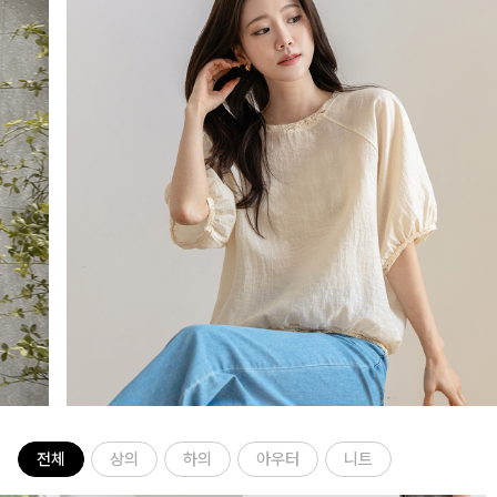
전체
상의
하의
아우터
니트