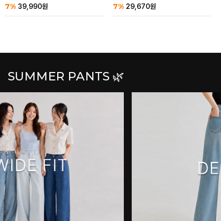
7%
7%
39,990
원
29,670
원
SUMMER PANTS 🌿