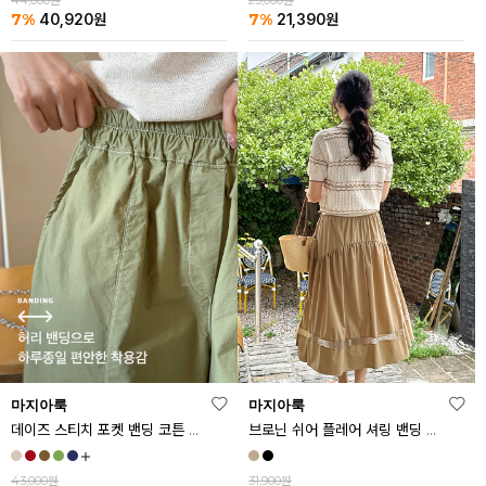
44,000원
23,000원
7%
7%
40,920
원
21,390
원
마지아룩
마지아룩
데이즈 스티치 포켓 밴딩 코튼 반바지
브로닌 쉬어 플레어 셔링 밴딩 스커트
43,000원
31,900원