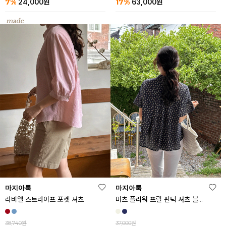
7%
17%
24,000
원
63,000
원
마지아룩
마지아룩
라비엘 스트라이프 포켓 셔츠
미츠 플라워 프릴 핀턱 셔츠 블라우스
38,740원
37,000원