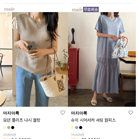
마지아룩
마지아룩
모던 플리츠 나시 블랑
슈이 시어서커 셔링 원피스
25,800원
75,600원