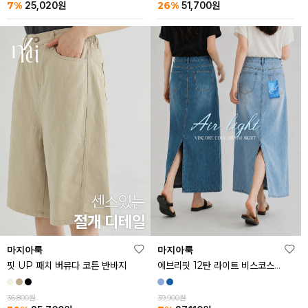
26%
7%
51,700
원
25,020
원
마지아룩
마지아룩
핏 UP 패치 버뮤다 코튼 반바지
에브리핏 12탄 라이트 비스코스 쿨 데님 스커트
36,800원
39,900원