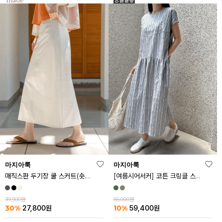
마지아룩
마지아룩
매직스판 두기장 쿨 스커트(숏.기본ver)
[여름시어서커] 코튼 크링클 스트라이프 원피스
39,900원
66,000원
30%
10%
27,800
원
59,400
원