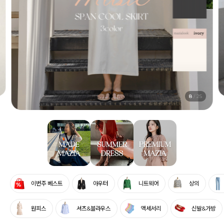
9
/
25
이번주 베스트
아우터
니트웨어
상의
원피스
셔츠&블라우스
액세서리
신발&가방