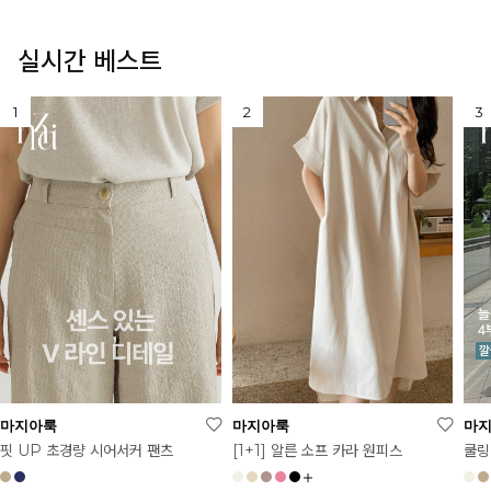
실시간 베스트
마지아룩
마지아룩
마
[1+1] 알른 소프 카라 원피스
핏 UP 초경량 시어서커 팬츠
쿨링