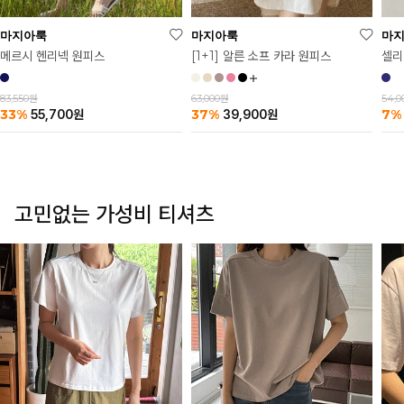
마
마지아룩
마지아룩
셀리
메르시 헨리넥 원피스
[1+1] 알른 소프 카라 원피스
54,
83,550원
63,000원
7%
33%
37%
55,700
원
39,900
원
고민없는 가성비 티셔츠