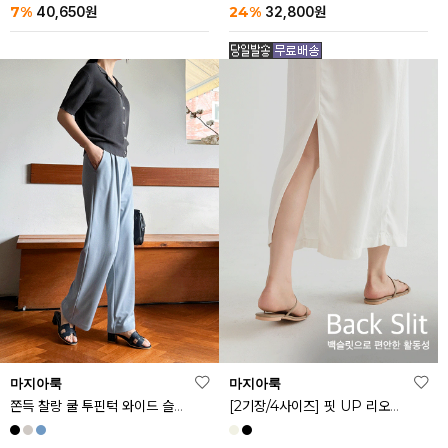
24%
7%
32,800
원
40,650
원
마지아룩
마지아룩
쫀득 찰랑 쿨 투핀턱 와이드 슬랙스
[2기장/4사이즈] 핏 UP 리오셀 스판 스커트