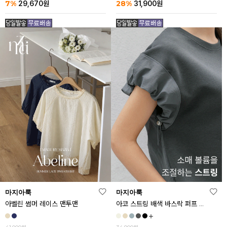
7%
28%
29,670
원
31,900
원
마지아룩
마지아룩
아벨린 썸머 레이스 맨투맨
아코 스트링 배색 바스락 퍼프 반팔티