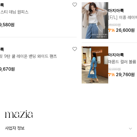
마지아룩
[F/L] 이중 레이어드 나시 블라우스
28,600원
7%
26,600
원
마지아룩
마론드 컬러 볼륨 세트
32,000원
7%
29,760
원
사업자 정보