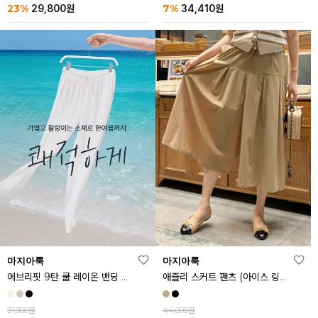
23%
7%
29,800
원
34,410
원
마지아룩
마지아룩
에브리핏 9탄 쿨 레이온 밴딩 와이드 팬츠
애즐리 스커트 팬츠 (아이스 링클프리ver.)
31,900원
44,000원