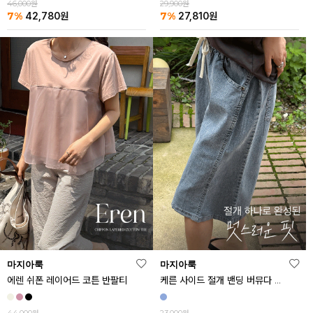
46,000원
29,900원
7%
7%
42,780
원
27,810
원
마지아룩
마지아룩
에렌 쉬폰 레이어드 코튼 반팔티
케른 사이드 절개 밴딩 버뮤다 데님 반바지