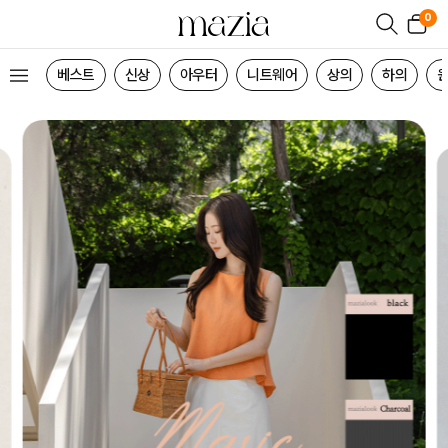
0
베스트
신상
아우터
니트웨어
상의
하의