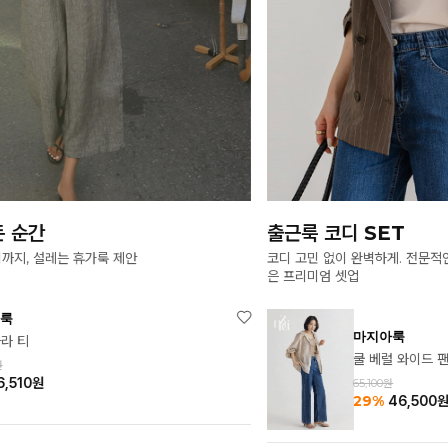
출근룩 코디 SET
여름
코디 고민 없이 완벽하게. 전문적인 무드와 편안한 활동성을 동시에 잡
출근부
은 프리미엄 셋업
마지아룩
쿨 베럴 와이드 팬츠 (프리미엄 라이크라 데님)
65,100원
29%
46,500
원