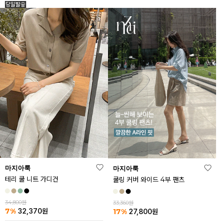
마지아룩
마지아룩
테리 쿨 니트 가디건
쿨링 커버 와이드 4부 팬츠
34,800원
33,360원
7%
17%
32,370
원
27,800
원