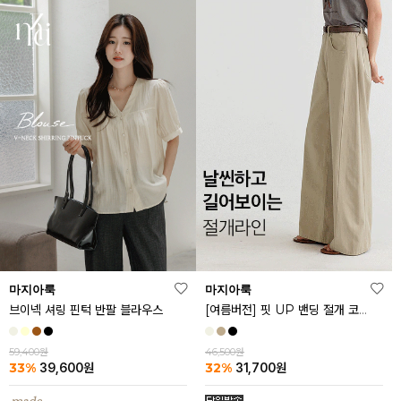
마지아룩
마지아룩
브이넥 셔링 핀턱 반팔 블라우스
[여름버전] 핏 UP 밴딩 절개 코튼 팬츠
59,400원
46,500원
33%
32%
39,600
원
31,700
원