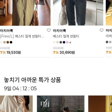
마
마지아룩
마지아룩
리버
베스티 절개 반팔티
[Free/L] 베스티 절개 반팔티 2탄
19,8
33,000원
21,000원
7%
7%
7%
30,690
원
19,530
원
놓치기 아까운 특가 상품
9일 04 : 12 : 01