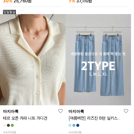
30%
7%
25,760
원
37,110
원
마지아룩
마지아룩
[여름버전] 리즈진 8탄 실키스판 와이드 아이스 데님 팬츠
테르 오픈 카라 니트 가디건
43,350원
43,700원