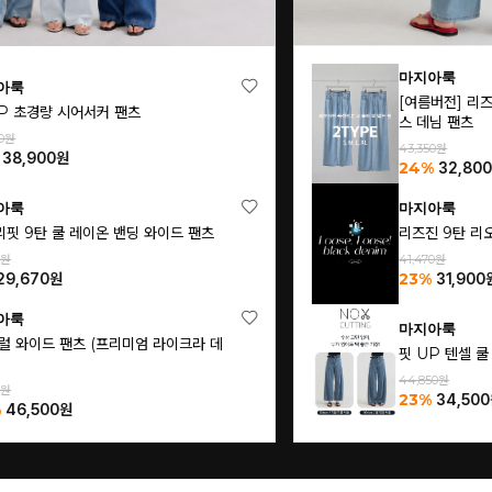
마지아룩
[여름버전] 리즈진 8탄 실키스판 와이드 아이
스 데님 팬츠
43,350원
24%
32,800
원
마지아룩
리즈진 9탄 리오셀 에어핏 블랙 데님 팬츠
41,470원
23%
31,900
원
마지아룩
핏 UP 텐셀 쿨 할랑할랑 데님 팬츠
44,850원
23%
34,500
원