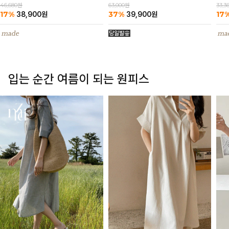
63,000원
46,680원
33,3
37%
17%
17
39,900
원
38,900
원
입는 순간 여름이 되는 원피스