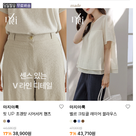
마지아룩
마지아룩
핏 UP 초경량 시어서커 팬츠
벨르 크링클 레이어 블라우스
46,680원
47,000원
17%
7%
38,900
원
43,710
원