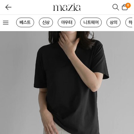
0
베스트
신상
아우터
니트웨어
상의
하