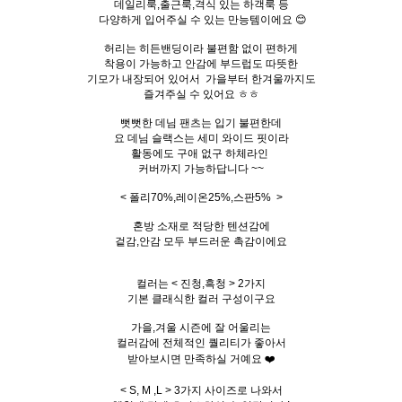
데일리룩,출근룩,격식 있는 하객룩 등
다양하게 입어주실 수 있는 만능템이에요 😊
허리는 히든밴딩이라 불편함 없이 편하게
착용이 가능하고 안감에 부드럽도 따뜻한
기모가 내장되어 있어서 가을부터 한겨울까지도
즐겨주실 수 있어요 ㅎㅎ
뻣뻣한 데님 팬츠는 입기 불편한데
요 데님 슬랙스는 세미 와이드 핏이라
활동에도 구애 없구 하체라인
커버까지 가능하답니다 ~~
< 폴리70%,레이온25%,스판5% >
혼방 소재로 적당한 텐션감에
겉감,안감 모두 부드러운 촉감이에요
컬러는 < 진청,흑청 > 2가지
기본 클래식한 컬러 구성이구요
가을,겨울 시즌에 잘 어울리는
컬러감에 전체적인 퀄리티가 좋아서
받아보시면 만족하실 거예요 ❤️
< S, M ,L > 3가지 사이즈로 나와서