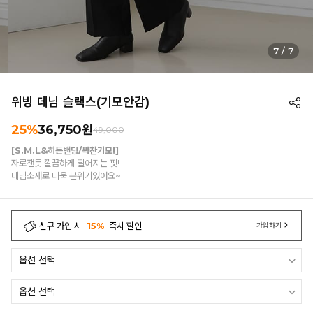
7
/
7
위빙 데님 슬랙스(기모안감)
25%
36,750
원
49,000
[S.M.L&히든밴딩/꽉찬기모!]
자로잰듯 깔끔하게 떨어지는 핏!
데님소재로 더욱 분위기있어요~
신규 가입 시
15%
즉시 할인
가입하기