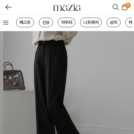
0
베스트
신상
아우터
니트웨어
상의
하