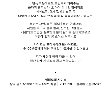
단독 착용으로도 포인트가 되어주는
플라워 원피스라, 요 아이 하나만 입어줘도
데이트룩, 휴가룩, 호캉스룩 등
다양한 일상에서 함께 했을 때 매력 톡톡 더해줄 거예요 ^^
컬러는 그린, 블루, 블랙 3컬러 구성으로,
시원한 무드의 블루 컬러, 산뜻한 그린 컬러,
세련되고 고급진 실루엣의 블랙 컬러로 준비되었구요
취향에 맞게 굿 초이스 해주세요
사이즈는 프리사이즈 원사이즈로,
44-66분들까지 체형 구애없이 즐기실 수 있어요 :)
각자 체형에 따라 다를 수 있어
하단 상세 사이즈표 참고 부탁드립니다!
-
세림모델 사이즈
상의 평소 55size & 하의 Ssize 착용 │ 키167cm │ 골격이 있는 55size