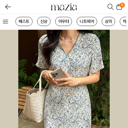
0
베스트
신상
아우터
니트웨어
상의
하