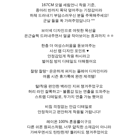
167CM 모델 세림언니 착용 기준,
종아리 반까지 폭닥 덮어주는 기장감이라
하체 드러내기 부담스러우신 분들 주목해주세요!
군살 들을 쏙 가려주었답니다 ^^
브이넥 디자인으로 여릿한 목선을
은근슬쩍 드러내주면서 얼굴 작아보이는 효과까지 ㅎㅎ
한층 더 여성스러움을 돋보여주는
사선 랩 디자인 포인트 ♥
안정감있게 착용 하시라고
벌어짐 방지 디테일도 더해줬어요
찰랑 찰랑~ 은은하게 퍼지는 플레어 디자인이라
여름 시즌 휴가룩에 완전 제격템!
탈/착용 편안한 백라인 지퍼 챙겨주었구요
허리 라인 잘록하고~ 볼륨감 있는 연출을 도와주는
스트랩 디테일로, 두가지 연출 가능 했어요
비침 걱정없는 안감 디테일로
안정적이고 편안하게 착용될 거랍니다!
레이온 100% 혼용률이구요
다른 쉬폰 원피스처럼, 너무 얇직한 소재감이 아니라
가벼우면서도 탄탄한게! 퀄리티도 챙겨주었어요