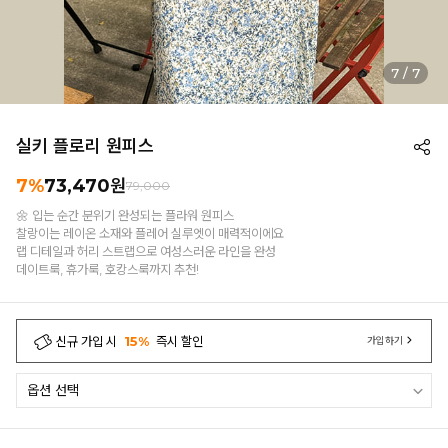
1
/
7
실키 플로리 원피스
7%
73,470
원
79,000
🌼 입는 순간 분위기 완성되는 플라워 원피스
찰랑이는 레이온 소재와 플레어 실루엣이 매력적이에요
랩 디테일과 허리 스트랩으로 여성스러운 라인을 완성
데이트룩, 휴가룩, 호캉스룩까지 추천!
신규 가입 시
15%
즉시 할인
가입하기