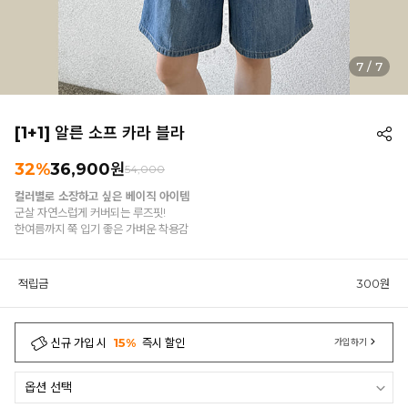
7
/
7
[1+1] 알른 소프 카라 블라
32%
36,900원
54,000
컬러별로 소장하고 싶은 베이직 아이템
군살 자연스럽게 커버되는 루즈핏!
한여름까지 쭉 입기 좋은 가벼운 착용감
적립금
300원
신규 가입 시
15%
즉시 할인
가입하기