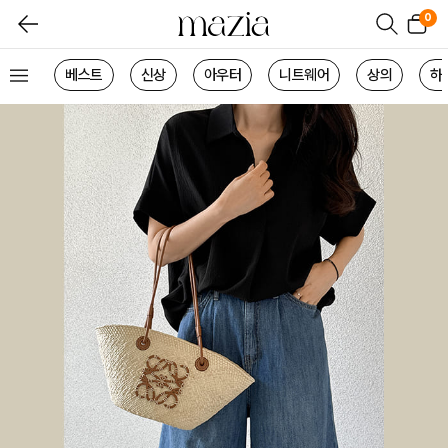
0
베스트
신상
아우터
니트웨어
상의
하