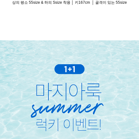
상의 평소 55size & 하의 Ssize 착용 │ 키167cm │ 골격이 있는 55size