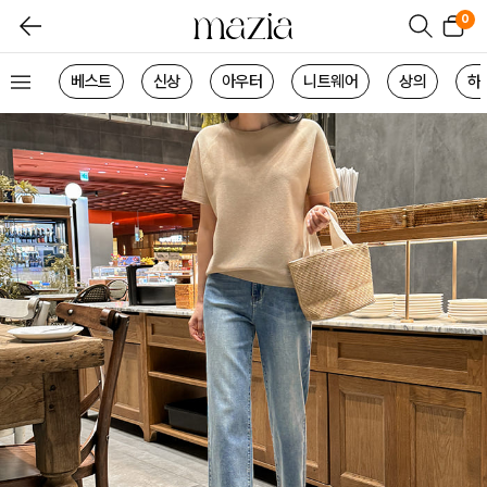
0
베스트
신상
아우터
니트웨어
상의
하