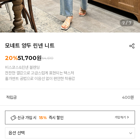
1
/
7
모네트 양두 린넨 니트
20%
51,700원
64,610
비스코스&린넨 블렌딩
잔잔한 결감으로 고급스럽게 표현되는 텍스처
홀가먼트 공법으로 이음선 없이 편안한 착용감
적립금
400원
신규 가입 시
15%
즉시 할인
가입하기