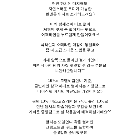
어떤 하의에 매치해도
자연스러운 코디가 가능한
린넨홀가 니트 소개해드려요:)
어깨 봉제선이 따로 없이
체형에 맞게 툭 떨어지는 핏으로
어깨라인을 부드럽게 만들어줘요~!
넥라인과 소매라인 마감이 통일되어
좀 더 고급스러운 느낌을 주고
어깨 앞쪽으로 들어간 절개라인이
베이직 아이템의 자칫 밋밋할 수 있는 부분을
보완해준답니다^^
167cm 모델세림언니 기준,
골반라인 살짝 아래로 떨어지는 기장감으로
베이직핏 이지만 여유있는 라인이예요:)
린넨 13%, 비스코스 레이온 74%, 폴리 13%로
린넨 원사의 까슬거림과 구김을 보완하며
가벼운 중량감으로 실 착용감이 쾌적하실거예요^^
컬러는 모델언니 착용 컬러인
크림오트밀, 핑크를 포함하여
총 8컬러 준비했구요