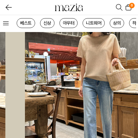
0
베스트
신상
아우터
니트웨어
상의
하