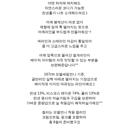
어떤 하의에 매치해도
자연스러운 코디가 가능한
린넨홀가 니트 소개해드려요:)
어깨 봉제선이 따로 없이
체형에 맞게 툭 떨어지는 핏으로
어깨라인을 부드럽게 만들어줘요~!
넥라인과 소매라인 마감이 통일되어
좀 더 고급스러운 느낌을 주고
어깨 앞쪽으로 들어간 절개라인이
베이직 아이템의 자칫 밋밋할 수 있는 부분을
보완해준답니다^^
167cm 모델세림언니 기준,
골반라인 살짝 아래로 떨어지는 기장감으로
베이직핏 이지만 여유있는 라인이예요:)
린넨 13%, 비스코스 레이온 74%, 폴리 13%로
린넨 원사의 까슬거림과 구김을 보완하며
가벼운 중량감으로 실 착용감이 쾌적하실거예요^^
컬러는 모델언니 착용 컬러인
크림오트밀, 핑크를 포함하여
총 8컬러 준비했구요