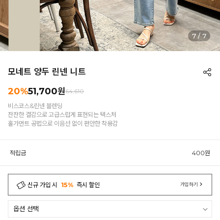
7
/
7
모네트 양두 린넨 니트
20%
51,700원
64,610
비스코스&린넨 블렌딩
잔잔한 결감으로 고급스럽게 표현되는 텍스처
홀가먼트 공법으로 이음선 없이 편안한 착용감
적립금
400원
신규 가입 시
15%
즉시 할인
가입하기