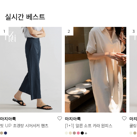
실시간 베스트
마지아룩
마지아룩
마
[1+1] 알른 소프 카라 원피스
핏 UP 초경량 시어서커 팬츠
쿨링