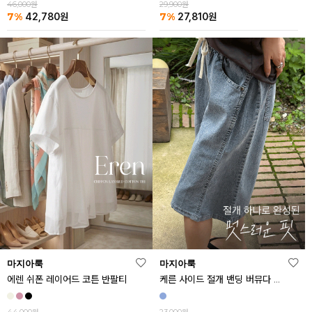
46,000원
29,900원
7%
7%
42,780
원
27,810
원
마지아룩
마지아룩
에렌 쉬폰 레이어드 코튼 반팔티
케른 사이드 절개 밴딩 버뮤다 데님 반바지