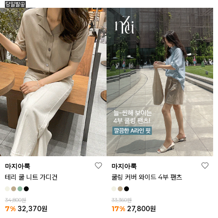
마지아룩
마지아룩
테리 쿨 니트 가디건
쿨링 커버 와이드 4부 팬츠
34,800원
33,360원
7%
17%
32,370
원
27,800
원