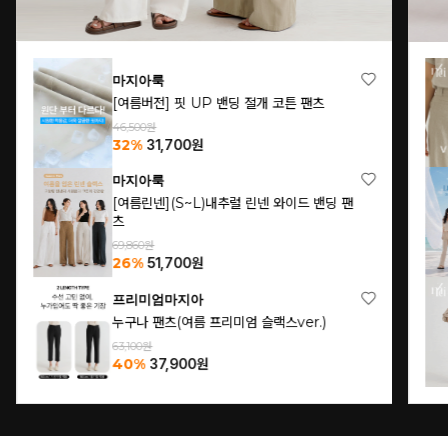
마지아룩
[여름버전] 핏 UP 밴딩 절개 코튼 팬츠
46,500원
32%
31,700
원
마지아룩
[여름린넨](S~L)내추럴 린넨 와이드 밴딩 팬
츠
69,860원
26%
51,700
원
프리미엄마지아
누구나 팬츠(여름 프리미엄 슬랙스ver.)
63,100원
40%
37,900
원