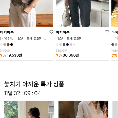
마
마지아룩
마지아룩
리버
베스티 절개 반팔티
[Free/L] 베스티 절개 반팔티 2탄
19,8
33,000원
21,000원
7%
7%
7%
30,690
원
19,530
원
놓치기 아까운 특가 상품
11일 02 : 09 : 00