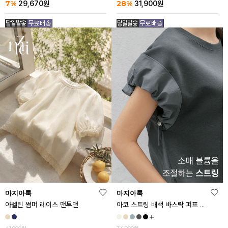
7%
28%
29,670
원
31,900
원
마지아룩
마지아룩
아벨린 썸머 레이스 맨투맨
아코 스트링 배색 바스락 퍼프 반팔티