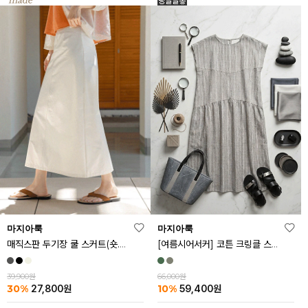
마지아룩
마지아룩
매직스판 두기장 쿨 스커트(숏.기본ver)
[여름시어서커] 코튼 크링클 스트라이프 원피스
39,900원
66,000원
30%
10%
27,800
원
59,400
원