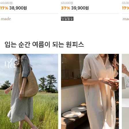
63,000원
46,680원
33,3
37%
17%
17
39,900
원
38,900
원
입는 순간 여름이 되는 원피스