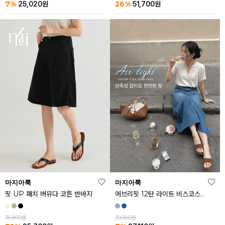
26%
7%
51,700
원
25,020
원
마지아룩
마지아룩
핏 UP 패치 버뮤다 코튼 반바지
에브리핏 12탄 라이트 비스코스 쿨 데님 스커트
36,800원
39,900원