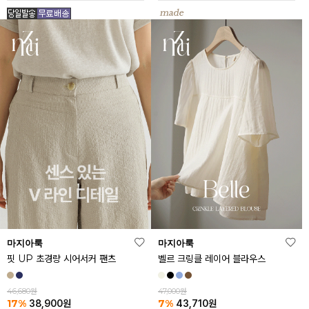
마지아룩
마지아룩
핏 UP 초경량 시어서커 팬츠
벨르 크링클 레이어 블라우스
46,680원
47,000원
17%
7%
38,900
원
43,710
원