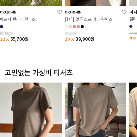
마
마지아룩
마지아룩
셀리
메르시 헨리넥 원피스
[1+1] 알른 소프 카라 원피스
54,
83,550원
63,000원
7%
33%
37%
55,700
원
39,900
원
고민없는 가성비 티셔츠