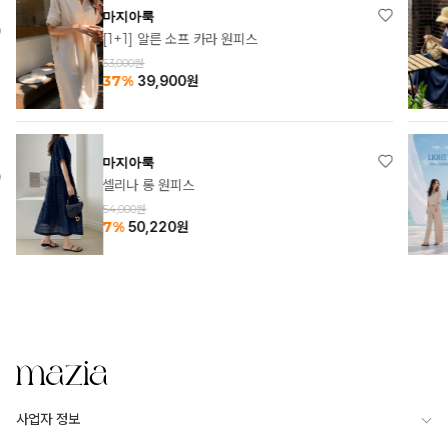
마지아룩
[1+1] 알른 소프 카라 원피스
63,000원
37%
39,900
원
마지아룩
셀리나 롱 원피스
54,000원
7%
50,220
원
사업자 정보