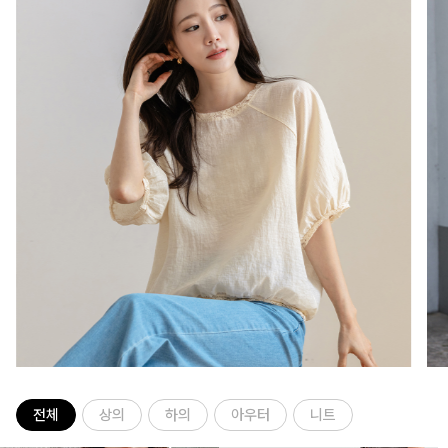
전체
상의
하의
아우터
니트