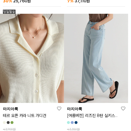
30%
7%
25,760
원
37,110
원
마지아룩
마지아룩
[여름버전] 리즈진 8탄 실키스판 와이드 아이스 데님 팬츠
테르 오픈 카라 니트 가디건
43,350원
43,700원