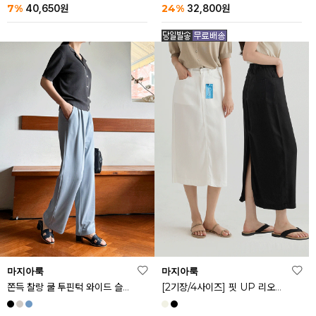
24%
7%
32,800
원
40,650
원
마지아룩
마지아룩
쫀득 찰랑 쿨 투핀턱 와이드 슬랙스
[2기장/4사이즈] 핏 UP 리오셀 스판 스커트