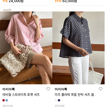
7%
17%
24,000
원
63,000
원
마지아룩
마지아룩
라비엘 스트라이프 포켓 셔츠
미츠 플라워 프릴 핀턱 셔츠 블라우스
38,740원
37,000원