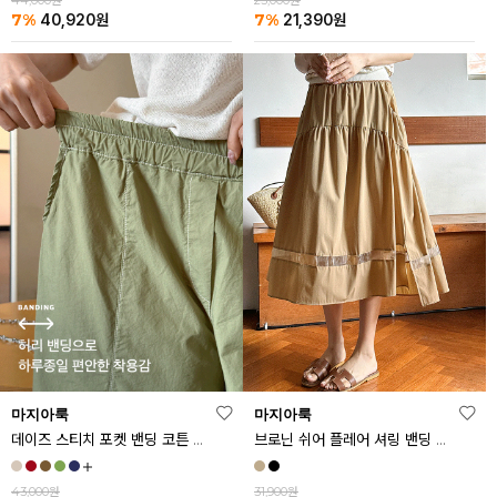
44,000원
23,000원
7%
7%
40,920
원
21,390
원
마지아룩
마지아룩
데이즈 스티치 포켓 밴딩 코튼 반바지
브로닌 쉬어 플레어 셔링 밴딩 스커트
43,000원
31,900원