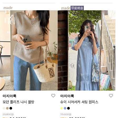
마지아룩
마지아룩
모던 플리츠 나시 블랑
슈이 시어서커 셔링 원피스
25,800원
75,600원