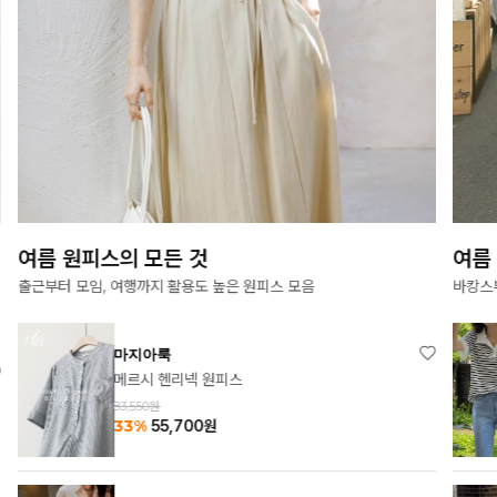
여름 원피스의 모든 것
여름
출근부터 모임, 여행까지 활용도 높은 원피스 모음
바캉스
마지아룩
메르시 헨리넥 원피스
83,550원
33%
55,700
원