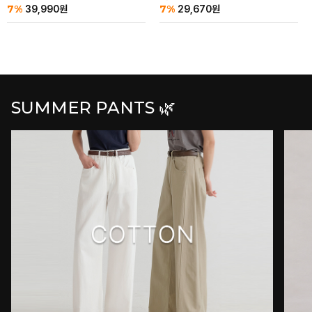
7%
7%
39,990
원
29,670
원
SUMMER PANTS 🌿