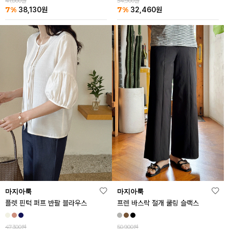
41,000원
34,900원
7%
7%
38,130
원
32,460
원
마지아룩
마지아룩
플렛 핀턱 퍼프 반팔 블라우스
프렌 바스락 절개 쿨링 슬랙스
47,300원
50,900원