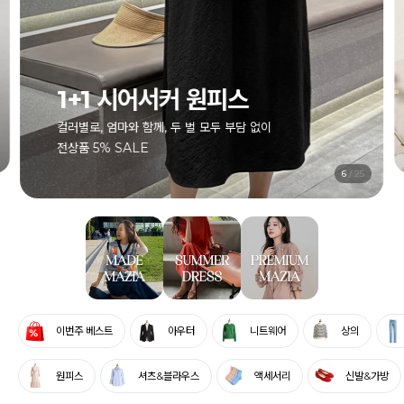
1+1 시어서커 원피스
컬러별로, 엄마와 함께, 두 벌 모두 부담 없이
전상품 5% SALE
7
/
25
이번주 베스트
아우터
니트웨어
상의
원피스
셔츠&블라우스
액세서리
신발&가방