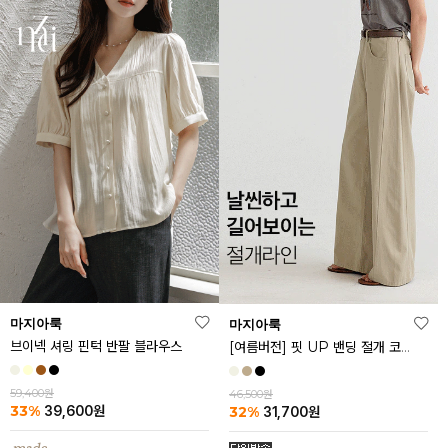
마지아룩
마지아룩
브이넥 셔링 핀턱 반팔 블라우스
[여름버전] 핏 UP 밴딩 절개 코튼 팬츠
59,400원
46,500원
33%
32%
39,600
원
31,700
원