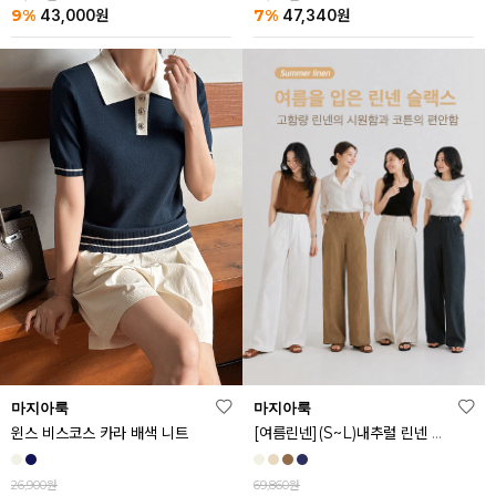
9%
7%
43,000
원
47,340
원
마지아룩
마지아룩
[여름린넨](S~L)내추럴 린넨 와이드 밴딩 팬츠
윈스 비스코스 카라 배색 니트
69,860원
26,900원