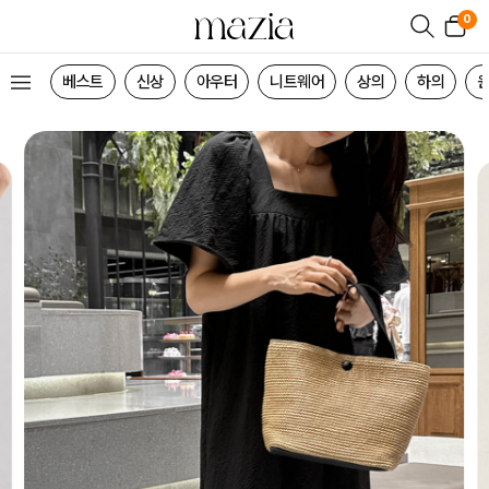
0
베스트
신상
아우터
니트웨어
상의
하의