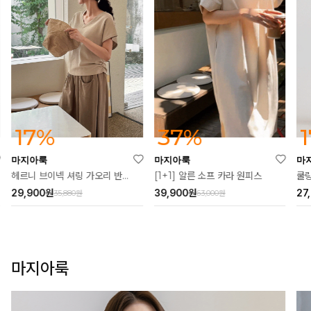
37%
17%
마지아룩
마지아룩
마
[1+1] 알른 소프 카라 원피스
헤르니 브이넥 셔링 가오리 반팔티
쿨링
39,900
원
29,900
원
27
63,000원
35,880원
마지아룩