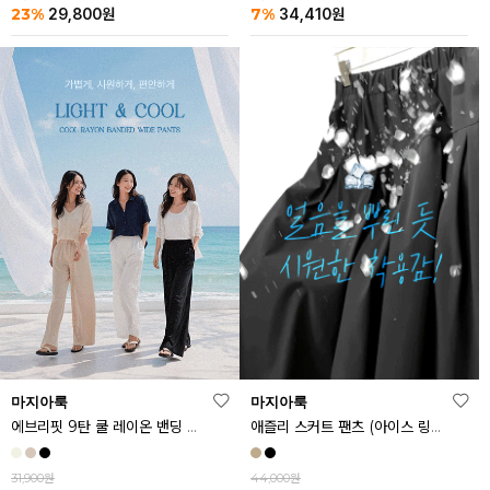
23%
7%
29,800
원
34,410
원
마지아룩
마지아룩
에브리핏 9탄 쿨 레이온 밴딩 와이드 팬츠
애즐리 스커트 팬츠 (아이스 링클프리ver.)
31,900원
44,000원