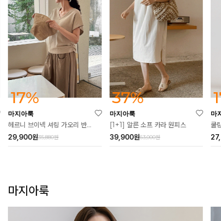
37%
17%
마지아룩
마지아룩
마
[1+1] 알른 소프 카라 원피스
헤르니 브이넥 셔링 가오리 반팔티
쿨링
39,900
원
29,900
원
27
63,000원
35,880원
마지아룩