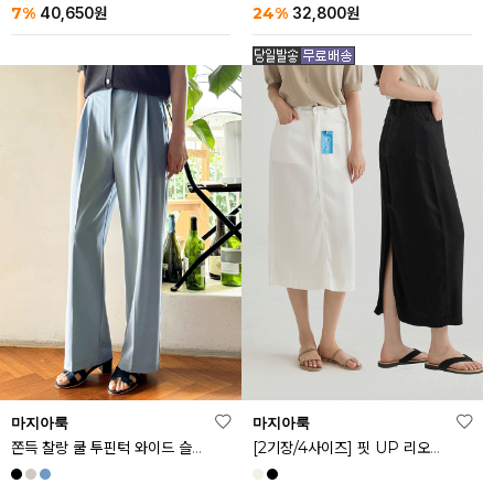
24%
7%
32,800
원
40,650
원
마지아룩
마지아룩
쫀득 찰랑 쿨 투핀턱 와이드 슬랙스
[2기장/4사이즈] 핏 UP 리오셀 스판 스커트