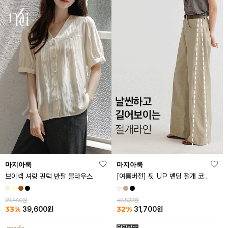
마지아룩
마지아룩
브이넥 셔링 핀턱 반팔 블라우스
[여름버전] 핏 UP 밴딩 절개 코튼 팬츠
59,400원
46,500원
33%
32%
39,600
원
31,700
원