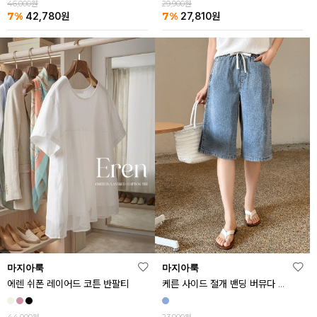
46,000원
29,900원
7%
7%
42,780
원
27,810
원
마지아룩
마지아룩
에렌 쉬폰 레이어드 코튼 반팔티
케른 사이드 절개 밴딩 버뮤다 데님 반바지