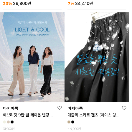
23%
7%
29,800
원
34,410
원
마지아룩
마지아룩
에브리핏 9탄 쿨 레이온 밴딩 와이드 팬츠
애즐리 스커트 팬츠 (아이스 링클프리ver.)
31,900원
44,000원