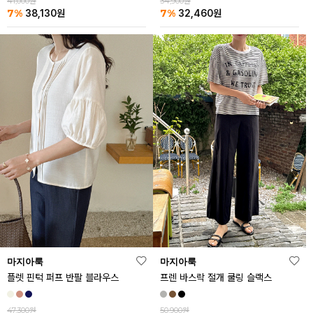
41,000원
34,900원
7%
7%
38,130
원
32,460
원
마지아룩
마지아룩
플렛 핀턱 퍼프 반팔 블라우스
프렌 바스락 절개 쿨링 슬랙스
47,300원
50,900원