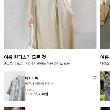
여름 원피스의 모든 것
여름
출근부터 모임, 여행까지 활용도 높은 원피스 모음
바캉스
마지아룩
메르시 헨리넥 원피스
83,550원
33%
55,700
원