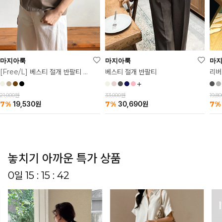
마
마지아룩
마지아룩
리버
베스티 절개 반팔티
[Free/L] 베스티 절개 반팔티 2탄
19,8
33,000원
21,000원
7%
7%
7%
30,690
원
19,530
원
놓치기 아까운 특가 상품
0일 15 : 15 : 37