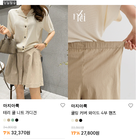
마지아룩
마지아룩
테리 쿨 니트 가디건
쿨링 커버 와이드 4부 팬츠
34,800원
33,360원
7%
17%
32,370
원
27,800
원