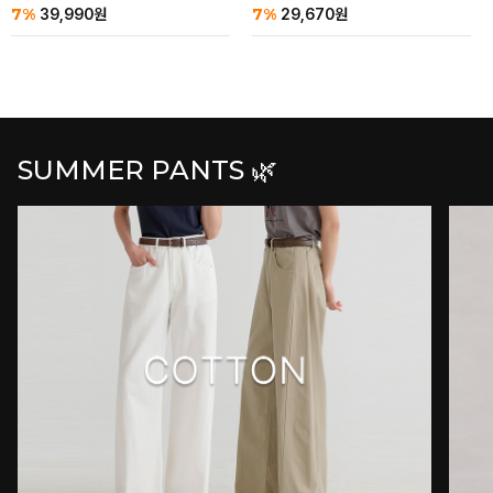
7%
7%
39,990
원
29,670
원
SUMMER PANTS 🌿