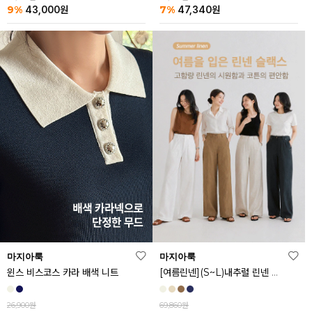
9%
7%
43,000
원
47,340
원
마지아룩
마지아룩
[여름린넨](S~L)내추럴 린넨 와이드 밴딩 팬츠
윈스 비스코스 카라 배색 니트
69,860원
26,900원