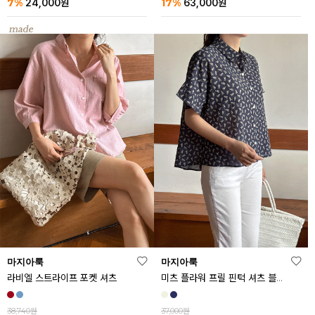
7%
17%
24,000
원
63,000
원
마지아룩
마지아룩
라비엘 스트라이프 포켓 셔츠
미츠 플라워 프릴 핀턱 셔츠 블라우스
38,740원
37,000원