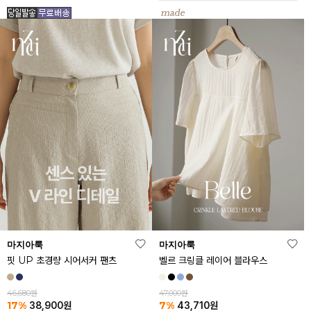
마지아룩
마지아룩
핏 UP 초경량 시어서커 팬츠
벨르 크링클 레이어 블라우스
46,680원
47,000원
17%
7%
38,900
원
43,710
원