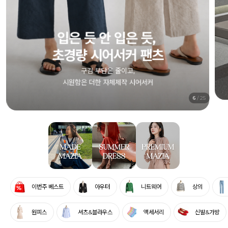
1+1 시어서커 원피스
컬러별로, 엄마와 함께, 두 벌 모두 부담 없이
전상품 7% SALE
6
/
25
이번주 베스트
아우터
니트웨어
상의
원피스
셔츠&블라우스
액세서리
신발&가방