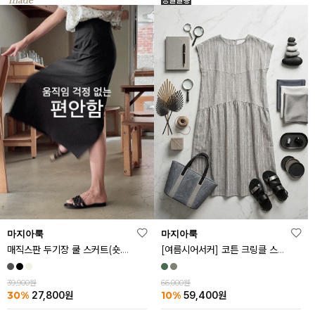
마지아룩
마지아룩
매직스판 두기장 쿨 스커트(숏.기본ver)
[여름시어서커] 코튼 크링클 스트라이프 원피스
39,900원
66,000원
30%
10%
27,800
원
59,400
원