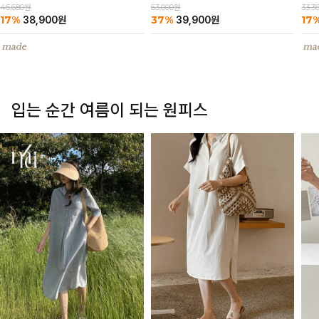
63,000원
46,680원
33,3
37%
17%
17
39,900
원
38,900
원
입는 순간 여름이 되는 원피스