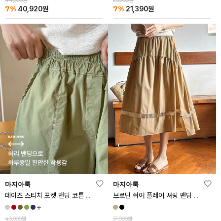
44,000원
23,000원
7%
7%
40,920
원
21,390
원
마지아룩
마지아룩
데이즈 스티치 포켓 밴딩 코튼 반바지
브로닌 쉬어 플레어 셔링 밴딩 스커트
43,000원
31,900원