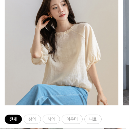
전체
상의
하의
아우터
니트