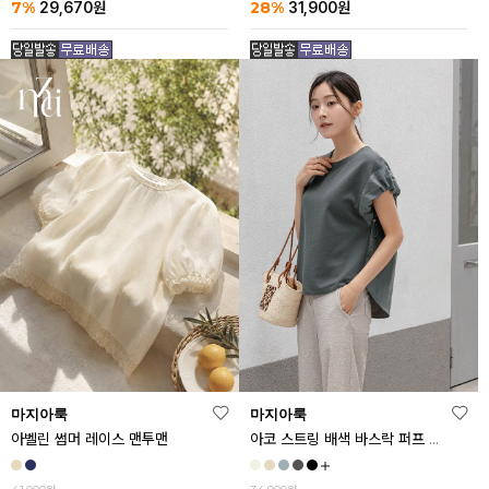
7%
28%
29,670
원
31,900
원
마지아룩
마지아룩
아벨린 썸머 레이스 맨투맨
아코 스트링 배색 바스락 퍼프 반팔티