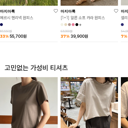
마
마지아룩
마지아룩
셀리
메르시 헨리넥 원피스
[1+1] 알른 소프 카라 원피스
54,
83,550원
63,000원
7%
33%
37%
55,700
원
39,900
원
고민없는 가성비 티셔츠