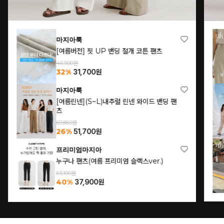
마지아룩
[여름버전] 핏 UP 밴딩 절개 코튼 팬츠
46,500원
32%
31,700
원
마지아룩
[여름린넨](S~L)내추럴 린넨 와이드 밴딩 팬
츠
69,860원
26%
51,700
원
프리미엄마지아
누구나 팬츠(여름 프리미엄 슬랙스ver.)
63,100원
40%
37,900
원