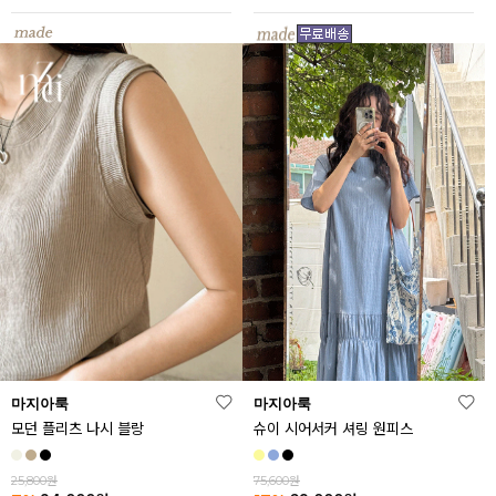
마지아룩
마지아룩
모던 플리츠 나시 블랑
슈이 시어서커 셔링 원피스
25,800원
75,600원