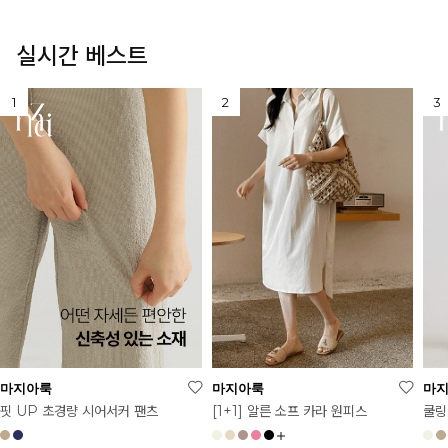
실시간 베스트
마지아룩
마지아룩
마
[1+1] 알른 소프 카라 원피스
핏 UP 초경량 시어서커 팬츠
쿨링