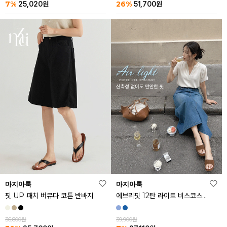
26%
7%
51,700
원
25,020
원
마지아룩
마지아룩
핏 UP 패치 버뮤다 코튼 반바지
에브리핏 12탄 라이트 비스코스 쿨 데님 스커트
36,800원
39,900원