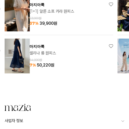
마지아룩
[1+1] 알른 소프 카라 원피스
63,000원
37%
39,900
원
마지아룩
셀리나 롱 원피스
54,000원
7%
50,220
원
사업자 정보