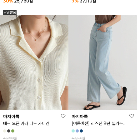
30%
7%
25,760
원
37,110
원
마지아룩
마지아룩
[여름버전] 리즈진 8탄 실키스판 와이드 아이스 데님 팬츠
테르 오픈 카라 니트 가디건
43,350원
43,700원