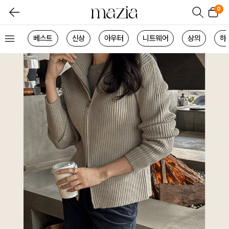
0
베스트
신상
아우터
니트웨어
상의
하