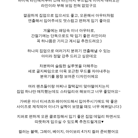
하이넥 라인에서부터 소매 라인까지 부드럽게 이어져 내려오는
라인이라 부해 보임 전혀 없었구요
깔끔하게 집업으로 입으셔도 좋고, 오픈해서 아우터처럼
연출해서 입어주셔도 멋스럽고 편하게 입기 좋아요
겨울에는 패딩속 이너 아우터로,
간절기에는 단독으로도 딱 입기 좋은 라인이라
꼭 하나쯤은 가지고 계시길 추천드려요:)
하나의 집업으로 여러가지 분위기 연출해낼 수 있는
아이라 정말 강추 드리고 싶은데요
차분하며 슬림한 실루엣을 더해주는
세로 골지짜임으로 더욱 포근한 무드를 자아내주는
분위기를 왕창 보여준 디자인이에요
여러 팬츠들이랑 어찌나 찰떡같이 맞아떨어지는지
집업 하나만 매치했는데도 스타일리쉬 해보이고 너무 좋았어요~
가벼운 이너 티셔츠와 레이어드해서 입어주시기에도 딱 좋은
사이즈로 제작되어 이너가 살짝이 보였을 때도 너무 예쁘답니다:)
지퍼로 편하게 오픈 클로징해서 입기 좋은 집업 데일리 하면서도
따뜻하게 입으실 수 있도록 추천드릴게요♥
컬러는 블랙, 그레이, 베이지, 아이보리 4가지 컬러 준비했어요