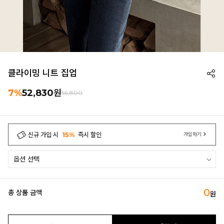
클라이밍 니트 집업
7%
52,830
원
56,800
신규 가입 시
15%
즉시 할인
가입하기
0
총 상품 금액
원