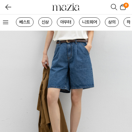
0
베스트
신상
아우터
니트웨어
상의
하