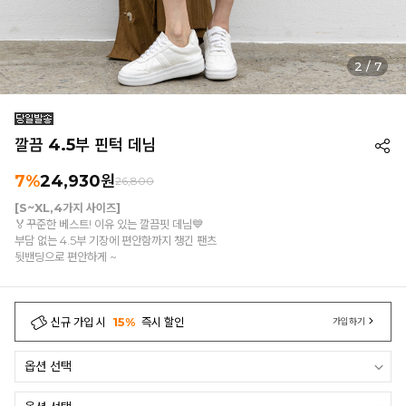
2
/
7
깔끔 4.5부 핀턱 데님
7%
24,930
원
26,800
[S~XL,4가지 사이즈]
🏅꾸준한 베스트! 이유 있는 깔끔핏 데님💙
부담 없는 4.5부 기장에 편안함까지 챙긴 팬츠
뒷밴딩으로 편안하게 ~
신규 가입 시
15%
즉시 할인
가입하기