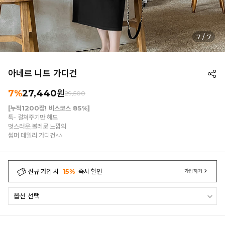
7
/
7
아네르 니트 가디건
7%
27,440
원
29,500
[누적1200장! 비스코스 85%]
툭- 걸쳐주기만 해도
멋스러운,볼레로 느낌의
썸머 데일리 가디건^^
신규 가입 시
15%
즉시 할인
가입하기