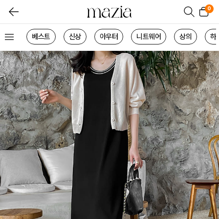
0
베스트
신상
아우터
니트웨어
상의
하