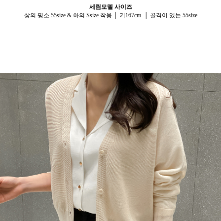
세림모델 사이즈
상
의 평소 55size & 하의 Ssize 착용 │ 키167cm │ 골격이 있는 55size