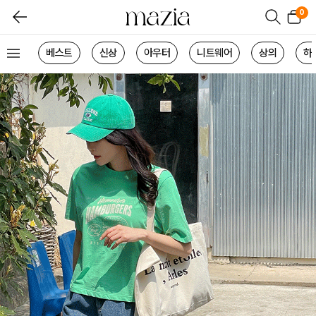
0
베스트
신상
아우터
니트웨어
상의
하