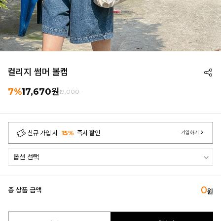
컬리지 썸머 볼캡
7%
17,670
원
19,000
신규 가입 시
15%
즉시 할인
가입하기
0
총 상품 금액
원