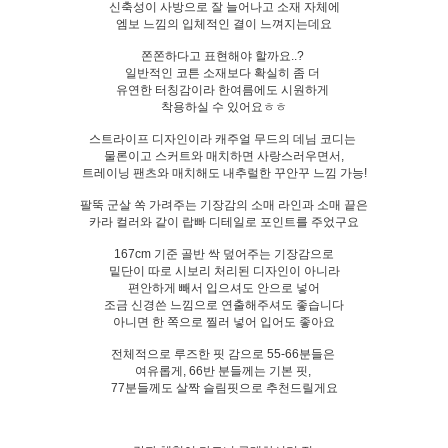
신축성이 사방으로 잘 늘어나고 소재 자체에
엠보 느낌의 입체적인 결이 느껴지는데요
쫀쫀하다고 표현해야 할까요..?
일반적인 코튼 소재보다 확실히 좀 더
유연한 터칭감이라 한여름에도 시원하게
착용하실 수 있어요ㅎㅎ
스트라이프 디자인이라 캐주얼 무드의 데님 코디는
물론이고 스커트와 매치하면 사랑스러우면서,
트레이닝 팬츠와 매치해도 내추럴한 꾸안꾸 느낌 가능!
팔뚝 군살 쏙 가려주는 기장감의 소매 라인과 소매 끝은
카라 컬러와 같이 랍빠 디테일로 포인트를 주었구요
167cm 기준 골반 싹 덮어주는 기장감으로
밑단이 따로 시보리 처리된 디자인이 아니라
편안하게 빼서 입으셔도 안으로 넣어
조금 신경쓴 느낌으로 연출해주셔도 좋습니다
아니면 한 쪽으로 찔러 넣어 입어도 좋아요
전체적으로 루즈한 핏 감으로 55-66분들은
여유롭게, 66반 분들께는 기본 핏,
77분들께도 살짝 슬림핏으로 추천드릴게요