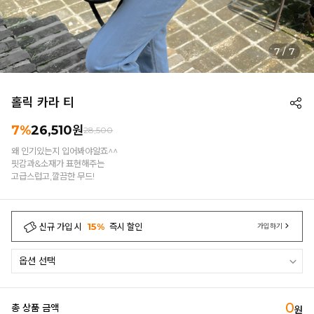
1
/
7
홀릭 카라 티
7%
26,510
원
28,500
왜 인기있는지 입어봐야알죠^^
핏감과&소재가 표현해주는
고급스럽고,깔끔한 무드!
신규 가입 시
15%
즉시 할인
가입하기
0
총 상품 금액
원