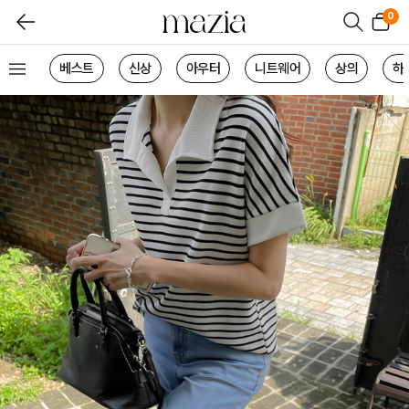
0
베스트
신상
아우터
니트웨어
상의
하