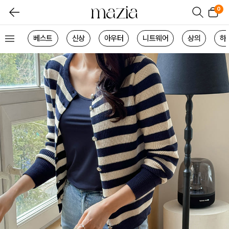
0
베스트
신상
아우터
니트웨어
상의
하