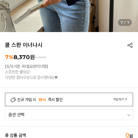
7
/
7
쿨 스판 이너나시
7%
8,370
원
9,000
[S/S시즌 꼭!필요한이너템]
소프트한 쿨링감!
다양한 컬러구성으로 준비했어요♥
신규 가입 시
15%
즉시 할인
가입하기
0
총 상품 금액
원