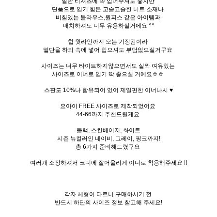
일반 티셔츠에 쏙 입어주셔도 좋지만
단품으로 입기 힘든 고슬고슬한 니트 소재나
비침있는 블라우스,원피스 같은 아이템과
매치하셔도 너무 유용하실거에요 ^^
힙 윗라인까지 오는 기장감이라
밑단을 하의 속에 넣어 입으셔도 부담없으실거구요
사이즈는 너무 타이트하지않으면서도 살짝 여유있는
사이즈로
이너로 입기 딱 좋으실 거예요ㅎㅎ
스판도 10%나 함유되어 있어
제일편한 이너나시 ♥
요아이 FREE 사이즈로 제작되었어요
44-66까지 추천드릴게요
블랙, 스킨베이지, 화이트
시즌 뉴컬러인 네이비, 그레이, 핑크까지!
총 6가지 준비해드렸구요
여러개 소장하셔서 코디에 잘어울리게 이너로 착용해주세요 !!
각자 체형이 다르니 구매하시기 전
반드시 하단의 사이즈 정보 참고해 주세요!