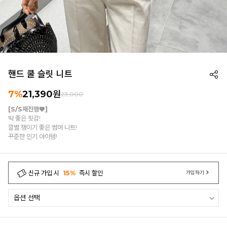
핸드 쿨 슬릿 니트
7%
21,390
원
23,000
[S/S재진행♥]
딱 좋은 핏감!
깔별 쟁이기 좋은 썸머 니트!
꾸준한 인기 아이템!
신규 가입 시
15%
즉시 할인
가입하기