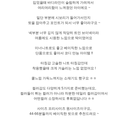
입었을때 바디라인이 슬림하게 가려져서
여리여리함이 느껴졌던 아이에요 ~
밑단 부분에 시보리가 들어가서인지
핏을 잡아주고 포인트가 되서 너무 좋더라구요 ~
넥부분 너무 깊지 않게 적당히 트인 브이넥이라
여름에도 시원한 느낌으로 딱이였어요
이너니트로도 좋고 베이직한 느낌으로
단품으로도
좋아서
코디 만능 아이템 !!
터칭감 고슬한 니트 터칭감인데
착용했을때 크게 거슬리는 느낌 없었어요 !
쿨느낌 가득느껴지는 소재기도 했구요 ㅎㅎ
컬러감도 다양히게 5가지로 준비했는데요,
컬러들이 튀는 컬러가 아니라 차분한 데일리 컬러감이여서
어떤컬러 소장하셔도 후회없답니다 ㅎㅎ
사이즈 프리사이즈 원사이즈이구요,
44-66분들까지 베이직한 핏으로 추천드려요 ~