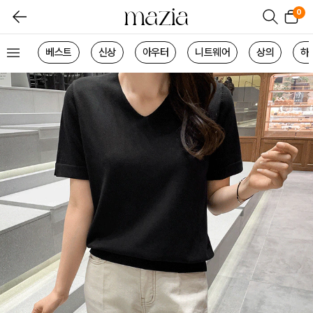
0
베스트
신상
아우터
니트웨어
상의
하