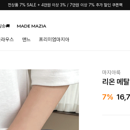
전상품 7% SALE + 4만원 이상 3% / 7만원 이상 7% 추가 할인 쿠폰팩
MADE MAZIA
발송🚚
블라우스
앤느
프리미엄마지아
마지아룩
리온 메탈
7%
16,