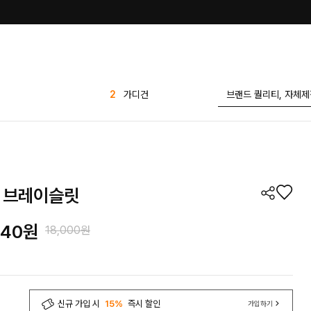
3
티셔츠
4
1 1
5
팬츠
6
반바지
7
애즐리
 브레이슬릿
8
세트
9
7부
740
원
18,000원
10
플리츠
1
린넨
2
가디건
신규 가입 시
15%
즉시 할인
가입하기