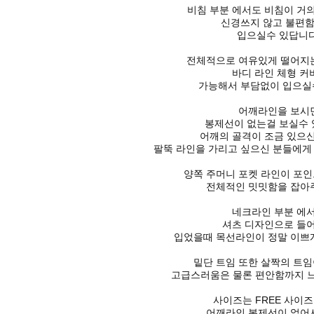
비침 부분 에서도
비침이 거
신경쓰지 않고 불편
입으실수 있답니다
전체적으로 여유있게
떨어지
바디 라인 체형 커
가능해서 부담없이 입으실수
어깨라인을 보시
봉제선이 없는걸 보실수 
어깨의 골격이 조금 있으
팔뚝 라인을 가리고 싶으신 분들에
양쪽 주머니 포켓 라인이
포인
전체적인 밋밋함을 잡아주
네크라인 부분 에
셔츠 디자인으로 들
입었을때 목선라인이 정말 이쁘게
밑단 트임 또한
살짝의 트임
고급스러움은 물론 편안함까지
사이즈는
FREE 사이즈
어깨라인 봉제선이
없어