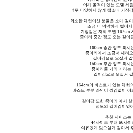
어깨 골격이 있는 모델 세
너무 타잇하지 않게 캡소매 기장감
외소한 체형이신 분들은 소매 길
조금 더 넉넉하게 떨어지
기장감은
저희 모델 167cm
종아리 중간 정도 오는 길이
160cm 중반 정도 되시
종아리에서 조금더 내려
길이감으로 오실거 같
150cm 후반 정도 되시
종아리를 거의 가리는
길이감으로 오실거 같
164cm의 바스트가 있는 체
바스트 부분 라인이 낑김없이
이
길이감 또한 종아리 에서 
정도의 길이감이었
추천 사이즈는
44사이즈 부터 66사
여유있게 맞으실거 같아서 