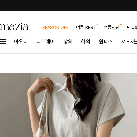
SEASON OFF
여름 BEST
여름신상
당일
아우터
니트웨어
상의
하의
원피스
셔츠&