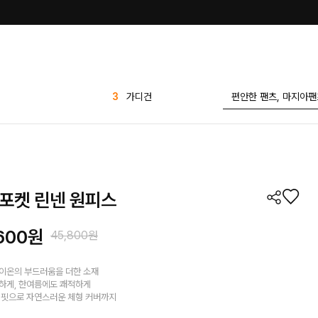
4
팬츠
5
반바지
6
애즐리
7
세트
8
1 1
포켓 린넨 원피스
9
7부
10
플리츠
600
원
45,800원
1
린넨
2
티셔츠
이온의 부드러움을 더한 소재
하게, 한여름에도 쾌적하게
3
가디건
 핏으로 자연스러운 체형 커버까지