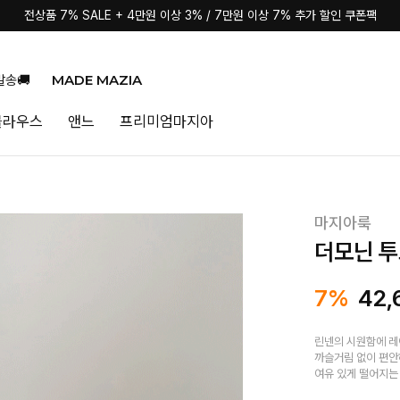
전상품 7% SALE + 4만원 이상 3% / 7만원 이상 7% 추가 할인 쿠폰팩
MADE MAZIA
발송🚚
블라우스
앤느
프리미엄마지아
마지아룩
더모닌 투
7%
42,
린넨의 시원함에 레
까슬거림 없이 편안
여유 있게 떨어지는