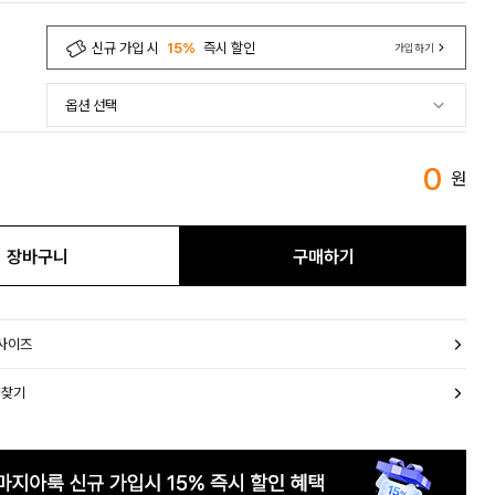
신규 가입 시
15%
즉시 할인
가입하기
0
원
장바구니
구매하기
 사이즈
 찾기