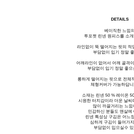
DETAILS
베이직한 느낌
투포켓 린넨 원피스를 소개해
라인없이 뚝 떨어지는 핏의
적
부담없이 입기 정말 좋
어깨라인이 없어서
어깨 골격이
부담없이 입기 정말 좋으
롱하게 떨어지는 핏으로
전체
체형커버가 가능하답니다 *
소재는
린넨 50 % 레이온 5
시원한 터치감이라 더운 날씨에
많이 까끌거리는 느낌
민감하신 분들도 맨살에 O
린넨 특성상 구김은 어느
심하게 구김이 들어가
부담없이 입으실수 있