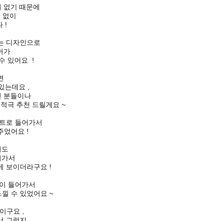
의 없기 때문에
함 없이
 !
는 디자인으로
버가
 있어요 !
면
있는데요 ,
신 분들이나
게
적극 추천 드릴게요 ~
트로 들어가서
었어요 !
서도
어가서
 보이더라구요 !
이 들어가서
느낄 수 있었어요 ~
이구요 ,
서 그런지