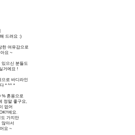
의
 드려요 :)
당한 여유감으로
아요 ~
 있으신 분들도
실거에요 !
적으로 바디라인
 ^^ *
0 % 혼용으로
 정말 좋구요,
이 없어
K!!에요.
정도 가지만
지 않아서
어요 ~