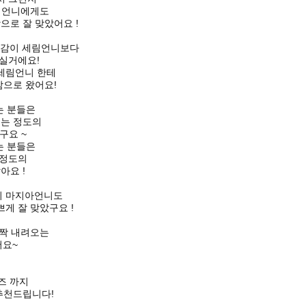
림언니에게도
으로 잘 맞았어요 !
이감이 세림언니보다
실거에요!
 세림언니 한테
감으로 왔어요!
는 분들은
오는 정도의
구요 ~
는 분들은
 정도의
아요 !
형의 마지아언니도
쁘게 잘 맞았구요 !
살짝 내려오는
어요~
이즈 까지
추천드립니다!