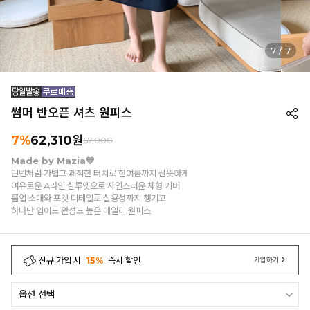
7
/
7
썸머 반오픈 셔츠 원피스
7%
62,310
원
67,000
Made by Mazia💙
린넨처럼 가볍고 쾌적한 터치로 한여름까지 산뜻하게
여유로운 A라인 실루엣으로 자연스러운 체형 커버
롤업 소매와 포켓 디테일로 실용성까지 챙기고
하나만 입어도 완성도 높은 데일리 원피스
신규 가입 시
15%
즉시 할인
가입하기