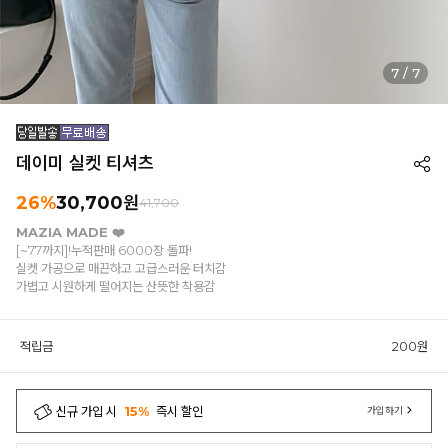
7
/
7
데이미 실켓 티셔츠
26%
30,700원
41,700
MAZIA MADE ❤️
[~77까지]!누적판매 6000장 돌파!
실켓 가공으로 매끈하고 고급스러운 터치감
가볍고 시원하게 떨어지는 산뜻한 착용감
적립금
200원
신규 가입 시
15%
즉시 할인
가입하기