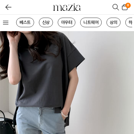
0
베스트
신상
아우터
니트웨어
상의
하