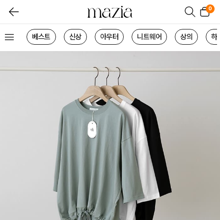
0
베스트
신상
아우터
니트웨어
상의
하