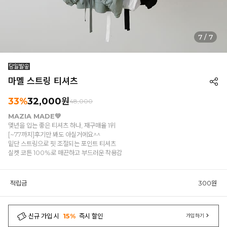
7
/
7
마멜 스트링 티셔츠
33%
32,000원
48,000
MAZIA MADE💚
몇년을 입는 좋은 티셔츠 하나, 재구매율 1위
[~77까지]후기만 봐도 아실거에요^^
밑단 스트링으로 핏 조절되는 포인트 티셔츠
실켓 코튼 100%로 매끈하고 부드러운 착용감
적립금
300원
신규 가입 시
15%
즉시 할인
가입하기