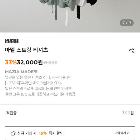
7
/
7
마멜 스트링 티셔츠
33%
32,000원
48,000
MAZIA MADE💚
몇년을 입는 좋은 티셔츠 하나, 재구매율 1위
[~77까지]후기만 봐도 아실거에요^^
밑단 스트링으로 핏 조절되는 포인트 티셔츠
실켓 코튼 100%로 매끈하고 부드러운 착용감
적립금
300원
신규 가입 시
15%
즉시 할인
가입하기