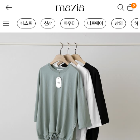
0
베스트
신상
아우터
니트웨어
상의
하