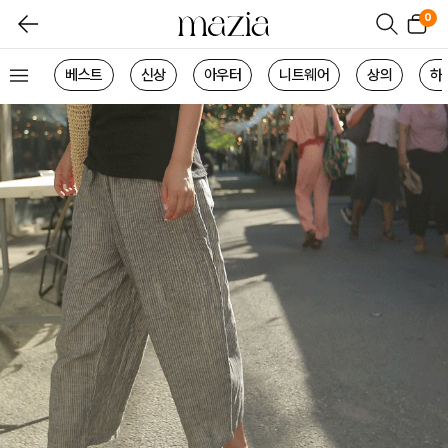
0
베스트
신상
아우터
니트웨어
상의
하