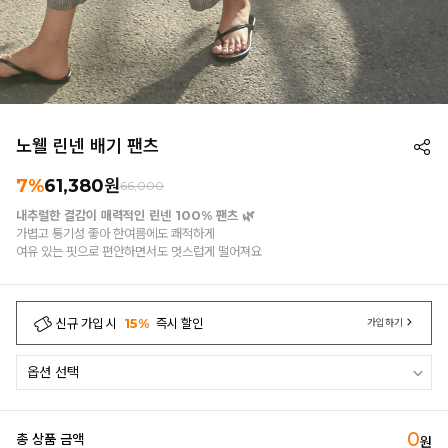
노웰 린넨 배기 팬츠
7%
61,380
원
66,000
내추럴한 결감이 매력적인 린넨 100% 팬츠 🌿
가볍고 통기성 좋아 한여름에도 쾌적하게
여유 있는 핏으로 편안하면서도 멋스럽게 떨어져요
신규 가입 시
15%
즉시 할인
가입하기
0
총 상품 금액
원