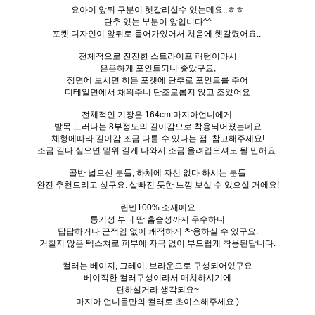
요아이 앞뒤 구분이 헷갈리실수 있는데요..ㅎㅎ
단추 있는 부분이 앞입니다^^
포켓 디자인이 앞뒤로 들어가있어서 처음에 헷갈렸어요..
전체적으로 잔잔한 스트라이프 패턴이라서
은은하게 포인트되니 좋았구요,
정면에 보시면 히든 포켓에 단추로 포인트를 주어
디테일면에서 채워주니 단조로롭지 않고 조았어요
전체적인 기장은 164cm 마지아언니에게
발목 드러나는 8부정도의 길이감으로 착용되어졌는데요
체형에따라 길이감 조금 다를 수 있다는 점..참고해주세요!
조금 길다 싶으면 밑위 길게 나와서 조금 올려입으셔도 될 만해요.
골반 넓으신 분들, 하체에 자신 없다 하시는 분들
완전 추천드리고 싶구요. 살빠진 듯한 느낌 보실 수 있으실 거에요!
린넨100% 소재예요
통기성 부터 땀 흡습성까지 우수하니
답답하거나 끈적임 없이 쾌적하게 착용하실 수 있구요.
거칠지 않은 텍스쳐로 피부에 자극 없이 부드럽게 착용된답니다.
컬러는 베이지, 그레이, 브라운으로 구성되어있구요
베이직한 컬러구성이라서 매치하시기에
편하실거라 생각되요~
마지아 언니들만의 컬러로 초이스해주세요:)