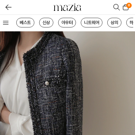
0
베스트
신상
아우터
니트웨어
상의
하