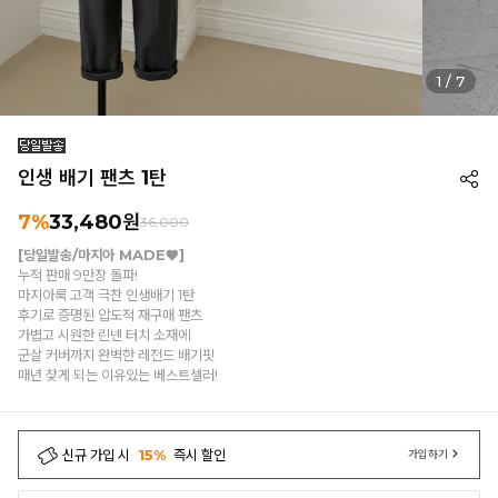
1
/
7
인생 배기 팬츠 1탄
7%
33,480
원
36,000
[당일발송/마지아 MADE♥]
누적 판매 9만장 돌파!
마지아룩 고객 극찬 인생배기 1탄
후기로 증명된 압도적 재구매 팬츠
가볍고 시원한 린넨 터치 소재에
군살 커버까지 완벽한 레전드 배기핏
매년 찾게 되는 이유있는 베스트셀러!
신규 가입 시
15%
즉시 할인
가입하기