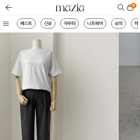
0
베스트
신상
아우터
니트웨어
상의
하